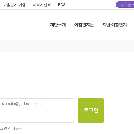
아침편지 여행
아버지센터
BDS
고도원T
재단소개
아침편지는
지난 아침편지
|
|
|
그인 상태유지