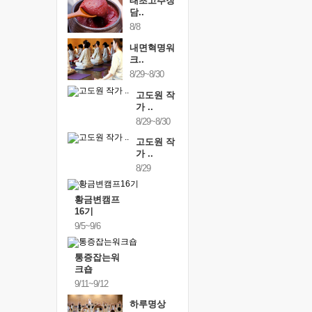
태초고추장
담..
8/8
내면혁명워
크..
8/29~8/30
고도원 작
가 ..
8/29~8/30
고도원 작
가 ..
8/29
황금변캠프
16기
9/5~9/6
통증잡는워
크숍
9/11~9/12
하루명상