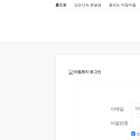
홈으로
깊은산속 옹달샘
꽃피는 아침마을
이메일
비밀번호
로