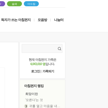
V
솔패
더드림
독자가 쓰는 아침편지
모음방
나눔터
|
|
현재 아침편지 가족은
4,043,010 명
입니다.
로그인
|
가족되기
아침편지 랭킹
희망이란
'모른다'는 것
귀를 열고 마음을 내어주고