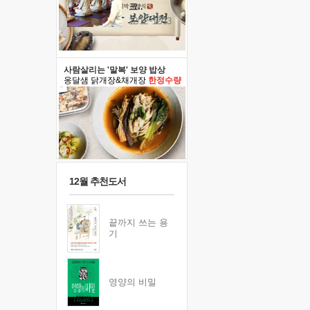
크..
12/12~12/13
사람살리는 '말복' 보양 밥상
옹달샘 닭개장&채개장
한정수량
12월 추천도서
끝까지 쓰는 용
기
영양의 비밀