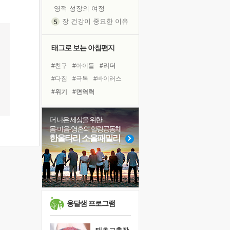
영적 성장의 여정
장 건강이 중요한 이유
신의 음성을 듣는다
흙이 된 몸으로 출근하는 여자
태그로 보는 아침편지
극과 극의 양 끝단
#친구
#아이들
#리더
내가 '나다움'을 찾는 길
#다짐
#극복
#바이러스
피해 갈 수 없는 사건들
#위기
#면역력
처음 손을 잡았던 날
#링컨학교
#나눔
#사람
꿈이 실제가 되는 것
#건강
#명상
#비전캠프
더 나은 세상을 위한
'말 타는 법'을 먼저
몸·마음·영혼의 힐링공동체
#경험
#희망
#독서
졸업식 사진을 보며
한울타리 소울패밀리
#선택
#계획
#유튜브
극심한 변비, 어깨결림, 수면 장애
#독서캠프
#도움
#힐링
아픈 아버지를 위한 공간 설계
#삶
슬럼프
보고 싶은 어머니
유년 시절의 부산 영도 바다
옹달샘 프로그램
못된 꼰대들