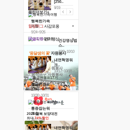
[250..
9/19
캘린더보기+
행복한가족
힐링허그
여행
사감포옹
>
9/24~9/26
예술치유
걷기명상
>
건강명상법
스..
10/9~10/10
'옹달샘의 꽃'
자원봉사
내면혁명워
· 청년 자원봉사
크..
· 금빛청년 자원봉사
10/17~10/18
· 음식연구 자원봉사
황금변캠프
17기
10/30~10/31
통증잡는워
크숍
2026 말복 보양대전
최대
74%할인
11/7~11/8
내면혁명워