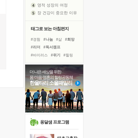
영적 성장의 여정
장 건강이 중요한 이유
신의 음성을 듣는다
흙이 된 몸으로 출근하는 여자
태그로 보는 아침편지
극과 극의 양 끝단
#경험
#나눔
#삶
#희망
내가 '나다움'을 찾는 길
#리더
#독서캠프
피해 갈 수 없는 사건들
#바이러스
#위기
#힐링
처음 손을 잡았던 날
#건강
#친구
#유튜브
꿈이 실제가 되는 것
#링컨학교
#명상
#선택
더 나은 세상을 위한
'말 타는 법'을 먼저
몸·마음·영혼의 힐링공동체
#독서
#극복
#아이들
졸업식 사진을 보며
한울타리 소울패밀리
#다짐
#사람
#계획
극심한 변비, 어깨결림, 수면 장애
#면역력
#도움
아픈 아버지를 위한 공간 설계
#비전캠프
슬럼프
보고 싶은 어머니
유년 시절의 부산 영도 바다
옹달샘 프로그램
못된 꼰대들