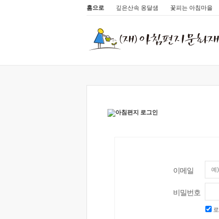
홈으로
깊은산속 옹달샘
꽃피는 아침마을
이메일
비밀번호
로