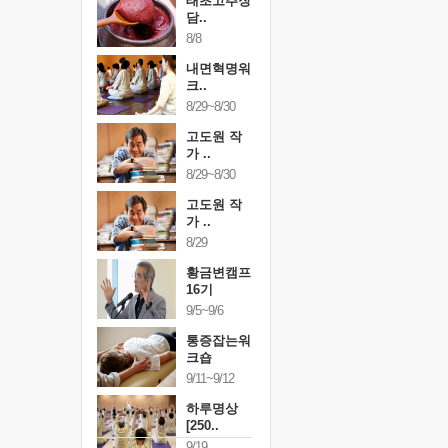
태초고추장
담..
8/8
내면혁명워
크..
8/29~8/30
고도원 작
가 ..
8/29~8/30
고도원 작
가 ..
8/29
황금변캠프
16기
9/5~9/6
통증잡는워
크숍
9/11~9/12
하루명상
[250..
9/19