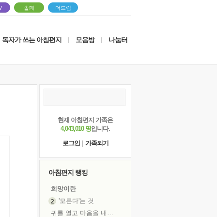
V
솔패
더드림
독자가 쓰는 아침편지
모음방
나눔터
|
|
현재 아침편지 가족은
4,043,010 명
입니다.
로그인
|
가족되기
아침편지 랭킹
희망이란
'모른다'는 것
귀를 열고 마음을 내어주고