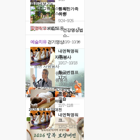
캘린더보기+
행복한가족
여행
9/24~9/26
힐링허그
사감포옹
>
건강명상법
스..
예술치유
걷기명상
10/9~10/10
>
내면혁명워
크..
'옹달샘의 꽃'
자원봉사
10/17~10/18
· 청년 자원봉사
황금변캠프
· 금빛청년 자원봉사
17기
· 음식연구 자원봉사
10/30~10/31
통증잡는워
크숍
11/7~11/8
2026 말복 보양대전
최대
74%할인
내면혁명워
크..
12/12~12/13