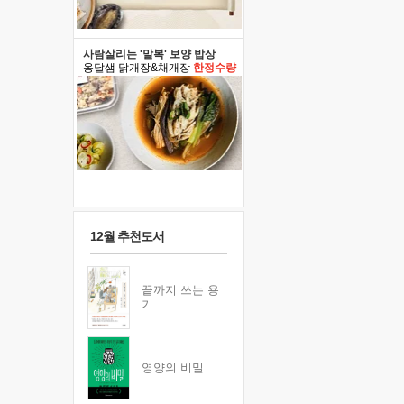
사람살리는 '말복' 보양 밥상
옹달샘 닭개장&채개장
한정수량
12월 추천도서
끝까지 쓰는 용
기
영양의 비밀