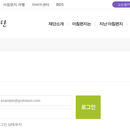
아침편지 여행
아버지센터
BDS
고도원T
재단소개
아침편지는
지난 아침편지
|
|
|
그인 상태유지