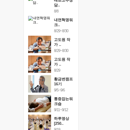
행복한가족
태초고추장
행복한가
여행
담..
여행
24~9/26
8/8
9/24~9/26
건강명상법
내면혁명워
건강명상
..
크..
스..
/9~10/10
8/29~8/30
10/9~10/10
내면혁명워
고도원 작
내면혁명
..
가 ..
크..
/17~10/18
8/29~8/30
10/17~10/18
황금변캠프
고도원 작
황금변캠
7기
가 ..
17기
/30~10/31
8/29
10/30~10/31
통증잡는워
황금변캠프
통증잡는
크숍
16기
크숍
/7~11/8
9/5~9/6
11/7~11/8
내면혁명워
통증잡는워
내면혁명
..
크숍
크..
/12~12/13
9/11~9/12
12/12~12/13
하루명상
[250..
9/19