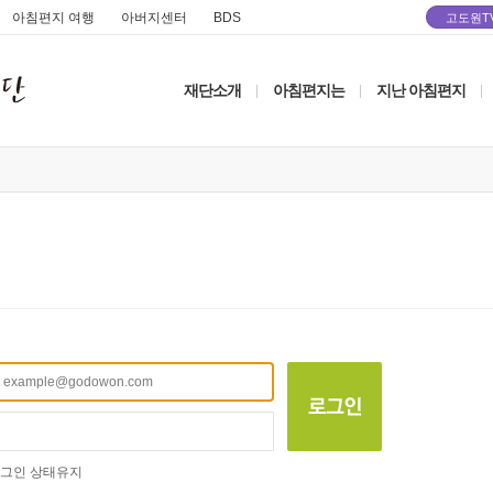
아침편지 여행
아버지센터
BDS
고도원T
재단소개
아침편지는
지난 아침편지
|
|
|
그인 상태유지