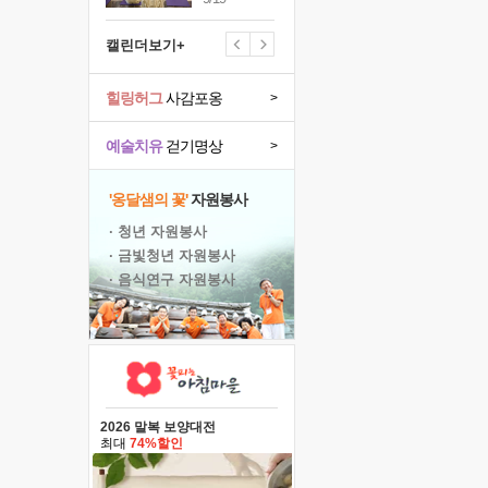
캘린더보기+
힐링허그
사감포옹
>
예술치유
걷기명상
>
'옹달샘의 꽃'
자원봉사
· 청년 자원봉사
· 금빛청년 자원봉사
· 음식연구 자원봉사
2026 말복 보양대전
최대
74%할인