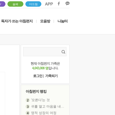
V
솔패
더드림
독자가 쓰는 아침편지
모음방
나눔터
|
|
현재 아침편지 가족은
4,043,008 명
입니다.
로그인
|
가족되기
아침편지 랭킹
'모른다'는 것
귀를 열고 마음을 내어주고
영적 성장의 여정
장 건강이 중요한 이유