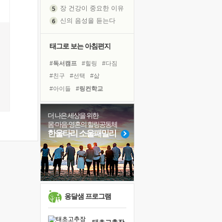
신의 음성을 듣는다
흙이 된 몸으로 출근하는 여자
극과 극의 양 끝단
태그로 보는 아침편지
내가 '나다움'을 찾는 길
피해 갈 수 없는 사건들
#독서캠프
#힐링
#다짐
처음 손을 잡았던 날
#친구
#선택
#삶
꿈이 실제가 되는 것
#아이들
#링컨학교
'말 타는 법'을 먼저
#희망
#독서
#나눔
졸업식 사진을 보며
#면역력
#도움
#경험
더 나은 세상을 위한
아픈 아버지를 위한 공간 설계
몸·마음·영혼의 힐링공동체
#계획
#극복
#사람
극심한 변비, 어깨결림, 수면 장애
한울타리 소울패밀리
#비전캠프
#리더
보고 싶은 어머니
#유튜브
#바이러스
유년 시절의 부산 영도 바다
#명상
#위기
#건강
못된 꼰대들
거울 속의 나
희망이란
옹달샘 프로그램
'모른다'는 것