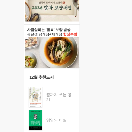
사람살리는 '말복' 보양 밥상
옹달샘 닭개장&채개장
한정수량
12월 추천도서
끝까지 쓰는 용
기
영양의 비밀