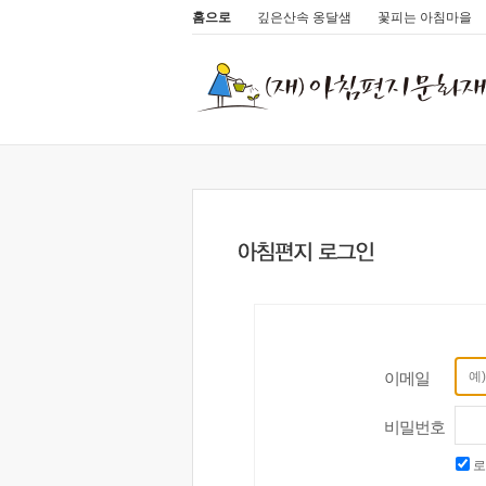
홈으로
깊은산속 옹달샘
꽃피는 아침마을
이메일
비밀번호
로