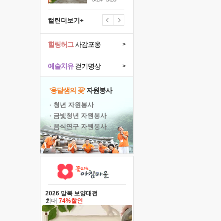
캘린더보기+
힐링허그
사감포옹
>
예술치유
걷기명상
>
'옹달샘의 꽃'
자원봉사
· 청년 자원봉사
· 금빛청년 자원봉사
· 음식연구 자원봉사
2026 말복 보양대전
최대
74%할인