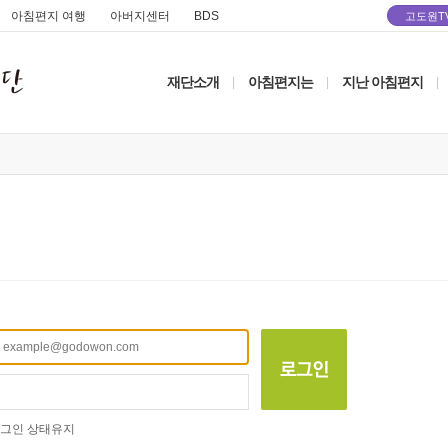
아침편지 여행
아버지센터
BDS
고도원T
재단소개
아침편지는
지난 아침편지
|
|
|
그인 상태유지