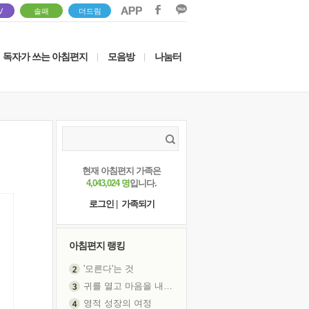
V
솔패
더드림
독자가 쓰는 아침편지
모음방
나눔터
|
|
현재 아침편지 가족은
4,043,024 명
입니다.
로그인
|
가족되기
아침편지 랭킹
'모른다'는 것
귀를 열고 마음을 내어주고
영적 성장의 여정