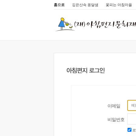
홈으로
깊은산속 옹달샘
꽃피는 아침마을
이메일
비밀번호
로