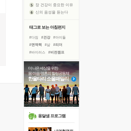
장 건강이 중요한 이유
신의 음성을 듣는다
흙이 된 몸으로 출근하는 여자
극과 극의 양 끝단
태그로 보는 아침편지
내가 '나다움'을 찾는 길
피해 갈 수 없는 사건들
#다짐
#건강
#아이들
처음 손을 잡았던 날
#면역력
#삶
#리더
꿈이 실제가 되는 것
#바이러스
#비전캠프
'말 타는 법'을 먼저
#선택
#사람
#계획
졸업식 사진을 보며
#경험
#친구
#도움
더 나은 세상을 위한
몸·마음·영혼의 힐링공동체
극심한 변비, 어깨결림, 수면 장애
#독서
#힐링
#유튜브
한울타리 소울패밀리
아픈 아버지를 위한 공간 설계
#나눔
#링컨학교
슬럼프
#독서캠프
#희망
#위기
보고 싶은 어머니
#극복
#명상
유년 시절의 부산 영도 바다
못된 꼰대들
옹달샘 프로그램
희망이란
'모른다'는 것