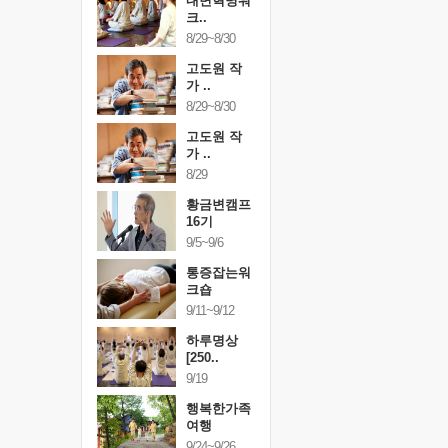
건강명상법
내면혁명워
건강명상
..
크..
스..
/9~10/10
8/29~8/30
10/9~10/10
내면혁명워
고도원 작
내면혁명
..
가 ..
크..
/17~10/18
8/29~8/30
10/17~10/18
황금변캠프
고도원 작
황금변캠
7기
가 ..
17기
/30~10/31
8/29
10/30~10/31
통증잡는워
황금변캠프
통증잡는
크숍
16기
크숍
/7~11/8
9/5~9/6
11/7~11/8
내면혁명워
통증잡는워
내면혁명
..
크숍
크..
/12~12/13
9/11~9/12
12/12~12/13
하루명상
[250..
9/19
행복한가족
여행
9/24~9/26