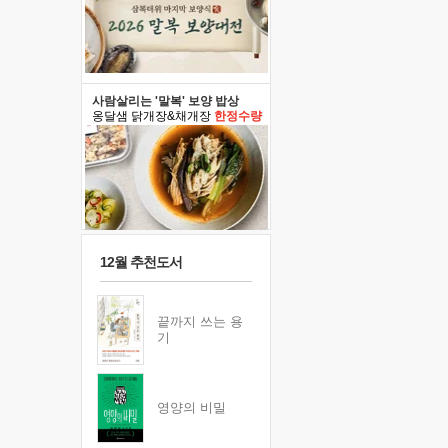
사람살리는 '말복' 보양 밥상
옹달샘 닭개장&채개장
한정수량
12월 추천도서
끝까지 쓰는 용
기
영양의 비밀