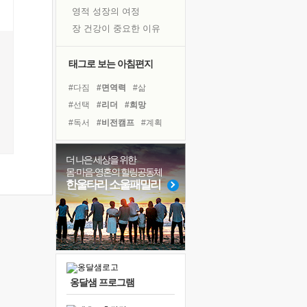
영적 성장의 여정
장 건강이 중요한 이유
신의 음성을 듣는다
흙이 된 몸으로 출근하는 여자
태그로 보는 아침편지
극과 극의 양 끝단
#다짐
#면역력
#삶
내가 '나다움'을 찾는 길
#선택
#리더
#희망
피해 갈 수 없는 사건들
#독서
#비전캠프
#계획
처음 손을 잡았던 날
#친구
#위기
#유튜브
꿈이 실제가 되는 것
#경험
#명상
#링컨학교
더 나은 세상을 위한
'말 타는 법'을 먼저
몸·마음·영혼의 힐링공동체
#독서캠프
#힐링
#나눔
아픈 아버지를 위한 공간 설계
한울타리 소울패밀리
#아이들
#극복
#사람
졸업식 사진을 보며
#바이러스
#건강
#도움
극심한 변비, 어깨결림, 수면 장애
보고 싶은 어머니
마음이 멈춰 버린 곳
유년 시절의 부산 영도 바다
옹달샘 프로그램
못된 꼰대들