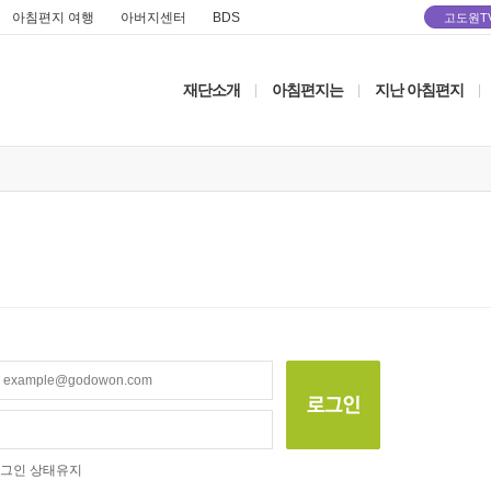
아침편지 여행
아버지센터
BDS
고도원T
재단소개
아침편지는
지난 아침편지
|
|
|
그인 상태유지