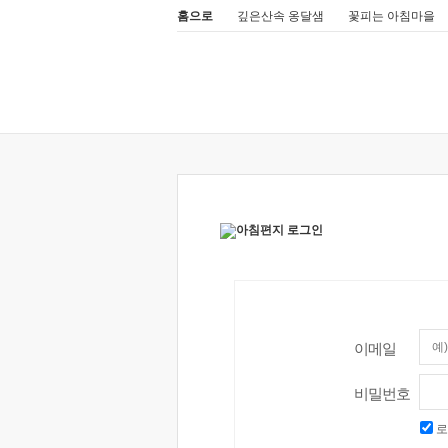
홈으로
깊은산속 옹달샘
꽃피는 아침마을
이메일
비밀번호
로