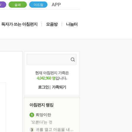
V
솔패
더드림
독자가 쓰는 아침편지
모음방
나눔터
|
|
현재 아침편지 가족은
4,042,960 명
입니다.
로그인
|
가족되기
아침편지 랭킹
희망이란
'모른다'는 것
귀를 열고 마음을 내어주고