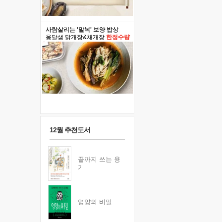
사람살리는 '말복' 보양 밥상
옹달샘 닭개장&채개장
한정수량
12월 추천도서
끝까지 쓰는 용
기
영양의 비밀