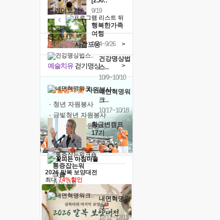
[250..
캘린더보기+
9/19
행복한가족
여행
힐링허그
사감포옹
9/24~9/26
>
건강명상법
예술치유
걷기명상
>
스..
10/9~10/10
'옹달샘의 꽃'
자원봉사
내면혁명워
크..
· 청년 자원봉사
10/17~10/18
· 금빛청년 자원봉사
황금변캠프
· 음식연구 자원봉사
17기
10/30~10/31
통증잡는워
2026 말복 보양대전
크숍
최대
74%할인
11/7~11/8
내면혁명워
크..
12/12~12/13