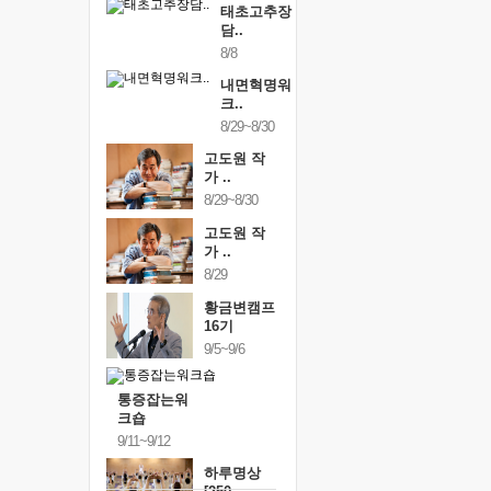
태초고추장
담..
8/8
내면혁명워
크..
8/29~8/30
고도원 작
가 ..
8/29~8/30
고도원 작
가 ..
8/29
황금변캠프
16기
9/5~9/6
통증잡는워
크숍
9/11~9/12
하루명상