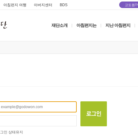
아침편지 여행
아버지센터
BDS
고도원T
재단소개
아침편지는
지난 아침편지
|
|
|
그인 상태유지