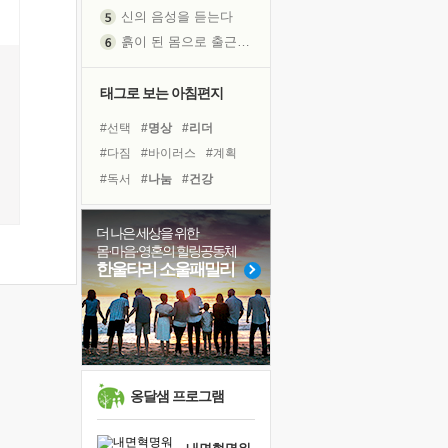
신의 음성을 듣는다
흙이 된 몸으로 출근하는 여자
극과 극의 양 끝단
내가 '나다움'을 찾는 길
태그로 보는 아침편지
피해 갈 수 없는 사건들
#선택
#명상
#리더
처음 손을 잡았던 날
#다짐
#바이러스
#계획
꿈이 실제가 되는 것
#독서
#나눔
#건강
'말 타는 법'을 먼저
#친구
#링컨학교
#힐링
졸업식 사진을 보며
#희망
#아이들
#위기
극심한 변비, 어깨결림, 수면 장애
더 나은 세상을 위한
몸·마음·영혼의 힐링공동체
아픈 아버지를 위한 공간 설계
#유튜브
#극복
#삶
한울타리 소울패밀리
슬럼프
#면역력
#비전캠프
보고 싶은 어머니
#사람
#독서캠프
#경험
유년 시절의 부산 영도 바다
#도움
못된 꼰대들
너무 황홀한 꽃들이여!
옹달샘 프로그램
희망이란
'모른다'는 것