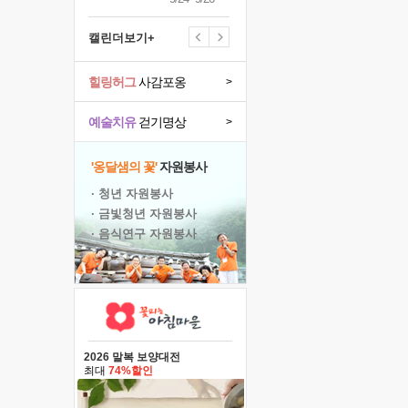
캘린더보기+
힐링허그
사감포옹
>
예술치유
걷기명상
>
'옹달샘의 꽃'
자원봉사
· 청년 자원봉사
· 금빛청년 자원봉사
· 음식연구 자원봉사
2026 말복 보양대전
최대
74%할인