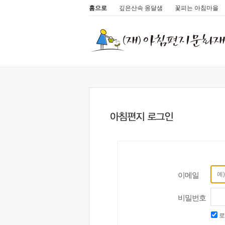
홈으로
깊은산속 옹달샘
꽃피는 아침마을
이메일
비밀번호
로