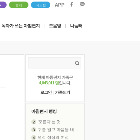
V
솔패
더드림
독자가 쓰는 아침편지
모음방
나눔터
|
|
현재 아침편지 가족은
4,043,011 명
입니다.
로그인
|
가족되기
아침편지 랭킹
'모른다'는 것
귀를 열고 마음을 내어주고
영적 성장의 여정
장 건강이 중요한 이유