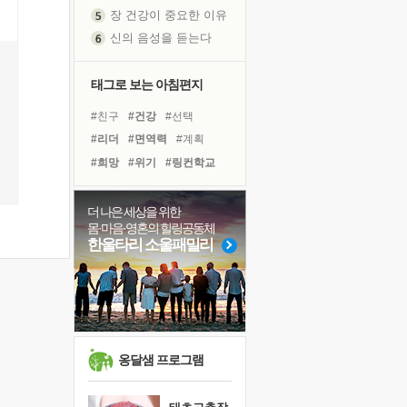
신의 음성을 듣는다
흙이 된 몸으로 출근하는 여자
극과 극의 양 끝단
내가 '나다움'을 찾는 길
태그로 보는 아침편지
피해 갈 수 없는 사건들
#친구
#건강
#선택
처음 손을 잡았던 날
#리더
#면역력
#계획
꿈이 실제가 되는 것
#희망
#위기
#링컨학교
'말 타는 법'을 먼저
#독서
#명상
#독서캠프
졸업식 사진을 보며
#아이들
#힐링
#극복
더 나은 세상을 위한
극심한 변비, 어깨결림, 수면 장애
몸·마음·영혼의 힐링공동체
#다짐
#나눔
#바이러스
아픈 아버지를 위한 공간 설계
한울타리 소울패밀리
#도움
#경험
#비전캠프
슬럼프
#유튜브
#삶
#사람
보고 싶은 어머니
유년 시절의 부산 영도 바다
못된 꼰대들
희망이란
옹달샘 프로그램
'모른다'는 것