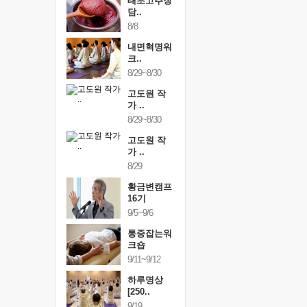
행복한가족
태초고추장
행복한가
여행
담..
여행
24~9/26
8/8
9/24~9/26
건강명상법
내면혁명워
건강명상
..
크..
스..
/9~10/10
8/29~8/30
10/9~10/10
내면혁명워
고도원 작
내면혁명
..
가 ..
크..
/17~10/18
8/29~8/30
10/17~10/18
황금변캠프
고도원 작
황금변캠
7기
가 ..
17기
/30~10/31
8/29
10/30~10/31
통증잡는워
황금변캠프
통증잡는
크숍
16기
크숍
/7~11/8
9/5~9/6
11/7~11/8
내면혁명워
통증잡는워
내면혁명
..
크숍
크..
/12~12/13
9/11~9/12
12/12~12/13
하루명상
[250..
9/19