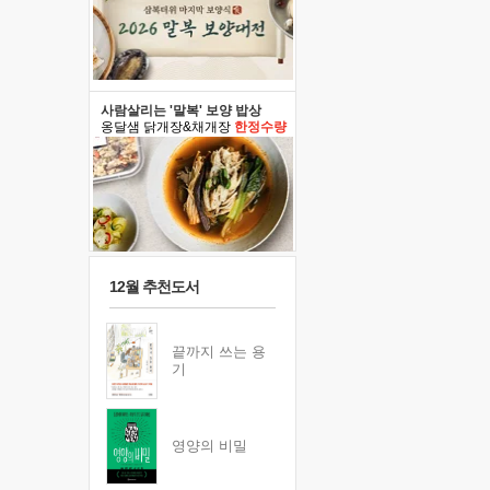
사람살리는 '말복' 보양 밥상
옹달샘 닭개장&채개장
한정수량
12월 추천도서
끝까지 쓰는 용
기
영양의 비밀