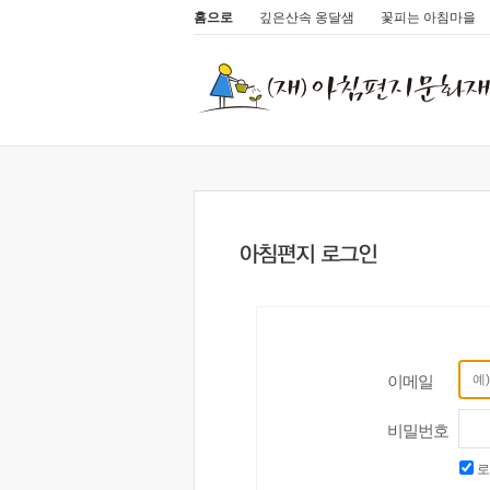
홈으로
깊은산속 옹달샘
꽃피는 아침마을
이메일
비밀번호
로