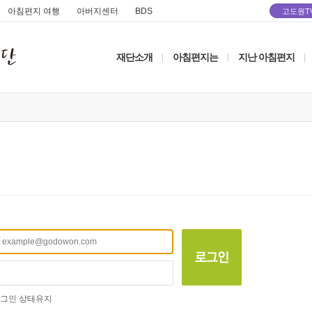
아침편지 여행
아버지센터
BDS
고도원T
재단소개
아침편지는
지난 아침편지
|
|
|
그인 상태유지