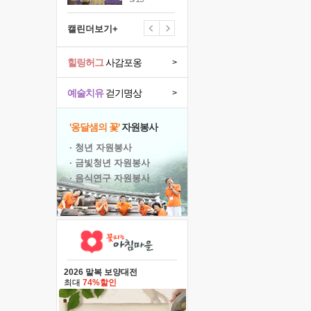
캘린더보기+
힐링허그
사감포옹
>
예술치유
걷기명상
>
'옹달샘의 꽃'
자원봉사
· 청년 자원봉사
· 금빛청년 자원봉사
· 음식연구 자원봉사
2026 말복 보양대전
최대
74%할인