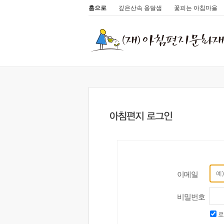
홈으로
깊은산속 옹달샘
꽃피는 아침마을
이메일
비밀번호
로