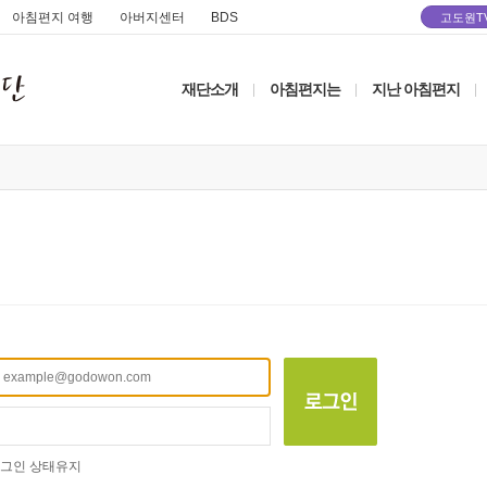
아침편지 여행
아버지센터
BDS
고도원T
재단소개
아침편지는
지난 아침편지
|
|
|
그인 상태유지