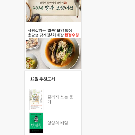
사람살리는 '말복' 보양 밥상
옹달샘 닭개장&채개장
한정수량
12월 추천도서
끝까지 쓰는 용
기
영양의 비밀