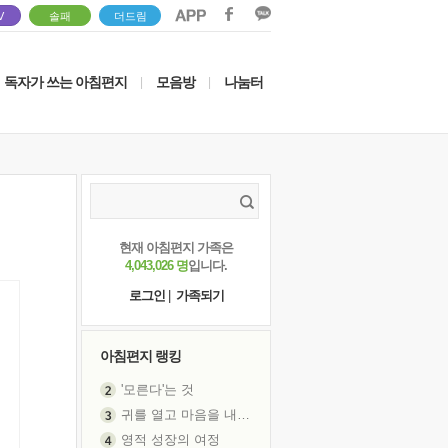
V
솔패
더드림
독자가 쓰는 아침편지
모음방
나눔터
|
|
현재 아침편지 가족은
4,043,026 명
입니다.
로그인
|
가족되기
아침편지 랭킹
'모른다'는 것
귀를 열고 마음을 내어주고
영적 성장의 여정