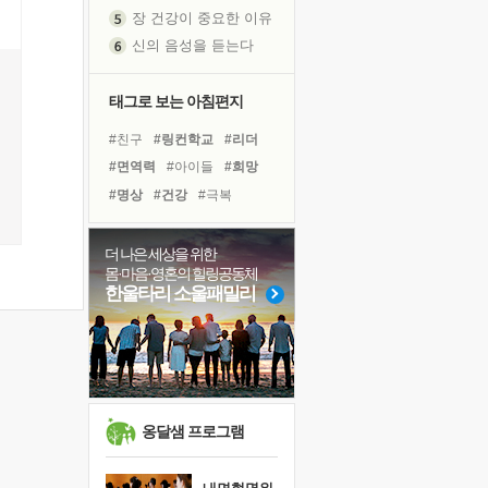
장 건강이 중요한 이유
신의 음성을 듣는다
흙이 된 몸으로 출근하는 여자
극과 극의 양 끝단
태그로 보는 아침편지
내가 '나다움'을 찾는 길
#친구
#링컨학교
#리더
피해 갈 수 없는 사건들
#면역력
#아이들
#희망
처음 손을 잡았던 날
#명상
#건강
#극복
꿈이 실제가 되는 것
#경험
#계획
#삶
'말 타는 법'을 먼저
#유튜브
#바이러스
더 나은 세상을 위한
졸업식 사진을 보며
몸·마음·영혼의 힐링공동체
#비전캠프
#독서캠프
극심한 변비, 어깨결림, 수면 장애
한울타리 소울패밀리
#사람
#나눔
#독서
아픈 아버지를 위한 공간 설계
#위기
#다짐
#도움
슬럼프
#선택
#힐링
보고 싶은 어머니
유년 시절의 부산 영도 바다
못된 꼰대들
옹달샘 프로그램
희망이란
'모른다'는 것