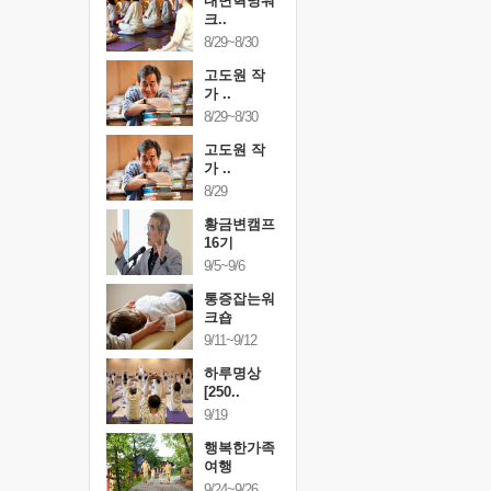
건강명상법
내면혁명워
건강명상
..
크..
스..
/9~10/10
8/29~8/30
10/9~10/10
내면혁명워
고도원 작
내면혁명
..
가 ..
크..
/17~10/18
8/29~8/30
10/17~10/18
황금변캠프
고도원 작
황금변캠
7기
가 ..
17기
/30~10/31
8/29
10/30~10/31
통증잡는워
황금변캠프
통증잡는
크숍
16기
크숍
/7~11/8
9/5~9/6
11/7~11/8
내면혁명워
통증잡는워
내면혁명
..
크숍
크..
/12~12/13
9/11~9/12
12/12~12/13
하루명상
[250..
9/19
행복한가족
여행
9/24~9/26