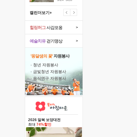
캘린더보기+
힐링허그
사감포옹
>
예술치유
걷기명상
>
'옹달샘의 꽃'
자원봉사
· 청년 자원봉사
· 금빛청년 자원봉사
· 음식연구 자원봉사
2026 말복 보양대전
최대
74%할인