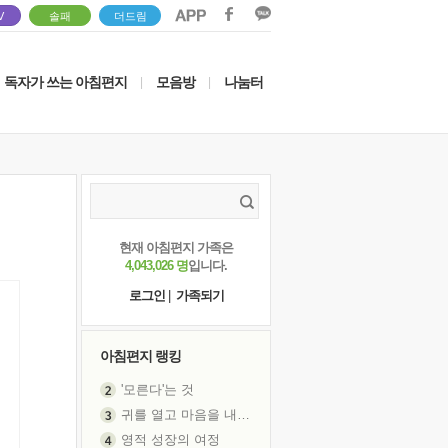
V
솔패
더드림
독자가 쓰는 아침편지
모음방
나눔터
|
|
현재 아침편지 가족은
4,043,026 명
입니다.
로그인
|
가족되기
아침편지 랭킹
'모른다'는 것
귀를 열고 마음을 내어주고
영적 성장의 여정