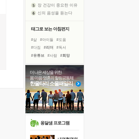
장 건강이 중요한 이유
신의 음성을 듣는다
흙이 된 몸으로 출근하는 여자
극과 극의 양 끝단
태그로 보는 아침편지
내가 '나다움'을 찾는 길
#삶
#아이들
#도움
피해 갈 수 없는 사건들
#다짐
#리더
#독서
처음 손을 잡았던 날
#유튜브
#사람
#희망
꿈이 실제가 되는 것
#바이러스
#비전캠프
'말 타는 법'을 먼저
#힐링
#링컨학교
더 나은 세상을 위한
졸업식 사진을 보며
몸·마음·영혼의 힐링공동체
#독서캠프
#친구
#경험
극심한 변비, 어깨결림, 수면 장애
한울타리 소울패밀리
#위기
#면역력
#극복
아픈 아버지를 위한 공간 설계
#나눔
#선택
#건강
슬럼프
#명상
#계획
보고 싶은 어머니
유년 시절의 부산 영도 바다
못된 꼰대들
옹달샘 프로그램
희망이란
'모른다'는 것