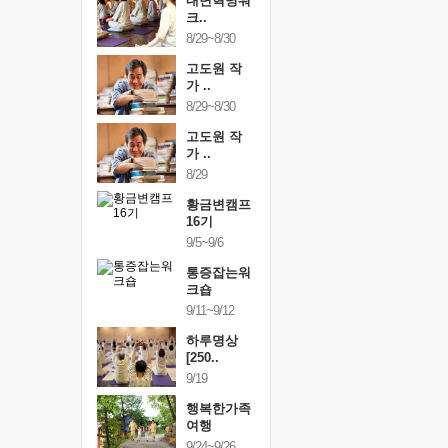
건강명상법
내면혁명워
건강명상
..
크..
스..
/9~10/10
8/29~8/30
10/9~10/10
내면혁명워
고도원 작
내면혁명
..
가 ..
크..
/17~10/18
8/29~8/30
10/17~10/18
황금변캠프
고도원 작
황금변캠
7기
가 ..
17기
/30~10/31
8/29
10/30~10/31
통증잡는워
황금변캠프
통증잡는
크숍
16기
크숍
/7~11/8
9/5~9/6
11/7~11/8
내면혁명워
통증잡는워
내면혁명
..
크숍
크..
/12~12/13
9/11~9/12
12/12~12/13
하루명상
[250..
9/19
행복한가족
여행
9/24~9/26