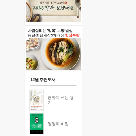
사람살리는 '말복' 보양 밥상
옹달샘 닭개장&채개장
한정수량
12월 추천도서
끝까지 쓰는 용
기
영양의 비밀