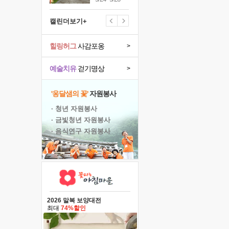
캘린더보기+
힐링허그
사감포옹
>
예술치유
걷기명상
>
'옹달샘의 꽃'
자원봉사
· 청년 자원봉사
· 금빛청년 자원봉사
· 음식연구 자원봉사
2026 말복 보양대전
최대
74%할인