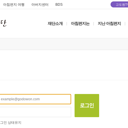
아침편지 여행
아버지센터
BDS
고도원T
재단소개
아침편지는
지난 아침편지
|
|
|
그인 상태유지