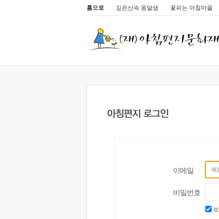
홈으로
깊은산속 옹달샘
꽃피는 아침마을
이메일
비밀번호
로