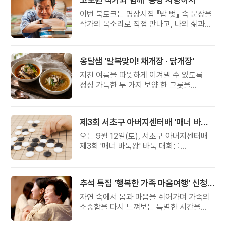
이번 북토크는 명상시집 『밥 벗』 속 문장을
작가의 목소리로 직접 만나고, 나의 삶과
관계를 잠시 돌아보는 시간입니다.
옹달샘 '말복맞이! 채개장 · 닭개장'
지친 여름을 따뜻하게 이겨낼 수 있도록
정성 가득한 두 가지 보양 한 그릇을
준비했습니다.
제3회 서초구 아버지센터배 '매너 바둑왕' 대회
오는 9월 12일(토), 서초구 아버지센터배
제3회 '매너 바둑왕' 바둑 대회를
개최합니다.
추석 특집 '행복한 가족 마음여행' 신청 안내
자연 속에서 몸과 마음을 쉬어가며 가족의
소중함을 다시 느껴보는 특별한 시간을
준비해 보세요.