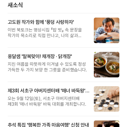
새소식
고도원 작가와 함께 '풍덩 사랑하자'
이번 북토크는 명상시집 『밥 벗』 속 문장을
작가의 목소리로 직접 만나고, 나의 삶과
관계를 잠시 돌아보는 시간입니다.
옹달샘 '말복맞이! 채개장 · 닭개장'
지친 여름을 따뜻하게 이겨낼 수 있도록 정성
가득한 두 가지 보양 한 그릇을 준비했습니다.
제3회 서초구 아버지센터배 '매너 바둑왕' 대회
오는 9월 12일(토), 서초구 아버지센터배
제3회 '매너 바둑왕' 바둑 대회를 개최합니다.
추석 특집 '행복한 가족 마음여행' 신청 안내