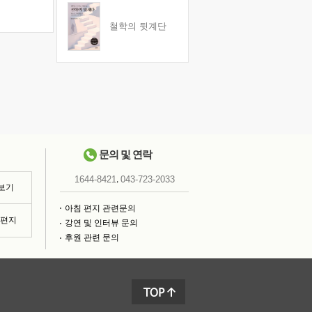
철학의 뒷계단
문의 및 연락
,
1644-8421
043-723-2033
 보기
아침 편지 관련문의
침편지
강연 및 인터뷰 문의
후원 관련 문의