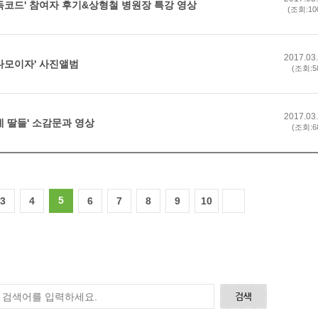
독코드' 참여자 후기&상형철 병원장 특강 영상
(조회:10
2017.03
다모이자' 사진앨범
(조회:5
2017.03
네 딸들' 소감문과 영상
(조회:6
5
3
4
6
7
8
9
10