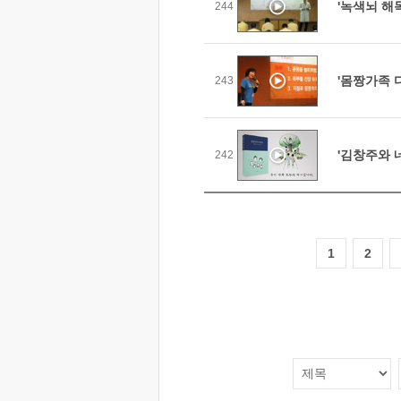
'녹색뇌 해
244
'몸짱가족 
243
'김창주와 
242
1
2