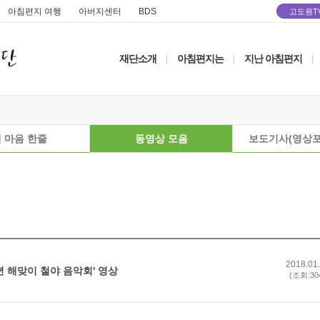
아침편지 여행
아버지센터
BDS
고도원T
재단소개
아침편지는
지난 아침편지
|
|
|
 마음 한줄
동영상 모음
보도기사(영상포
2018.01
년 해맞이 철야 음악회' 영상
(조회:30