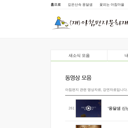
홈으로
깊은산속 옹달샘
꽃피는 아침마을
새소식 모음
내
아침편지 관련 영상자료, 강연자료입니다.
'옹달샘 신
261