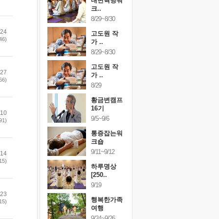
건강명상법
내면혁명워
건강명상
..
크..
스..
/9~10/10
8/29~8/30
10/9~10/10
.24
내면혁명워
고도원 작
내면혁명
46)
..
가 ..
크..
/17~10/18
8/29~8/30
10/17~10/18
황금변캠프
고도원 작
황금변캠
.27
7기
가 ..
17기
66)
/30~10/31
8/29
10/30~10/31
통증잡는워
황금변캠프
통증잡는
크숍
16기
크숍
.10
/7~11/8
9/5~9/6
11/7~11/8
91)
내면혁명워
통증잡는워
내면혁명
..
크숍
크..
/12~12/13
9/11~9/12
12/12~12/13
.14
15)
하루명상
[250..
9/19
.23
행복한가족
15)
여행
9/24~9/26