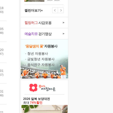
.18
캘린더보기+
33)
힐링허그
사감포옹
>
.05
48)
예술치유
걷기명상
>
'옹달샘의 꽃'
자원봉사
.20
· 청년 자원봉사
47)
· 금빛청년 자원봉사
· 음식연구 자원봉사
.01
57)
.31
48)
2026 말복 보양대전
최대
74%할인
.21