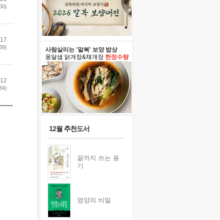
00)
.17
89)
사람살리는 '말복' 보양 밥상
옹달샘 닭개장&채개장
한정수량
.12
84)
12월 추천도서
끝까지 쓰는 용
기
영양의 비밀