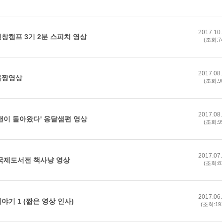
스
10
2017.10
창캠프 3기 2분 스피치 영상
(조회:7
크
10
2017.08
1
몸짱영상
(조회:9
10
2017.08
퍼맨이 돌아왔다' 옹달샘편 영상
11
(조회:9
크
12
2017.07
울국제도서전 책사냥 영상
(조회:8
2017.06
기 1 (짧은 영상 인사)
(조회:19