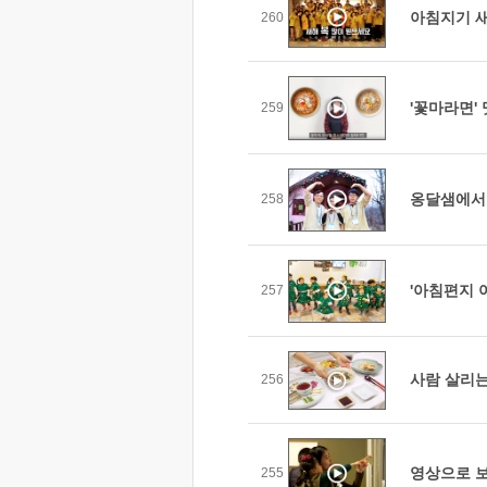
아침지기 새
260
'꽃마라면'
259
옹달샘에서 
258
'아침편지 
257
사람 살리는
256
영상으로 보
255