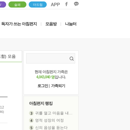
V
솔패
더드림
독자가 쓰는 아침편지
모음방
나눔터
|
|
함) 모음
현재 아침편지 가족은
4,043,040 명
입니다.
로그인
|
가족되기
아침편지 랭킹
.12
46)
귀를 열고 마음을 내어주고
영적 성장의 여정
신의 음성을 듣는다