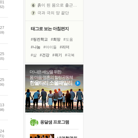
.01
흙이 된 몸으로 출근하는 여자
32)
극과 극의 양 끝단
내가 '나다움'을 찾는 길
.27
피해 갈 수 없는 사건들
태그로 보는 아침편지
59)
처음 손을 잡았던 날
#링컨학교
#희망
#도움
꿈이 실제가 되는 것
#나눔
#아이들
#리더
'말 타는 법'을 먼저
.25
#삶
#건강
#위기
#극복
졸업식 사진을 보며
55)
#사람
#유튜브
극심한 변비, 어깨결림, 수면 장애
#독서캠프
#면역력
더 나은 세상을 위한
아픈 아버지를 위한 공간 설계
몸·마음·영혼의 힐링공동체
#바이러스
#계획
#경험
.25
슬럼프
한울타리 소울패밀리
66)
#선택
#명상
#다짐
보고 싶은 어머니
#비전캠프
#힐링
#친구
유년 시절의 부산 영도 바다
#독서
.13
못된 꼰대들
98)
너무 황홀한 꽃들이여!
희망이란
옹달샘 프로그램
'모른다'는 것
.24
71)