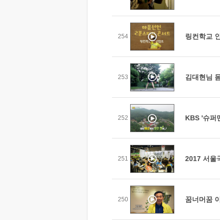
링컨학교 인
254
김대현님 
253
KBS '슈
252
2017 서
251
꿈너머꿈 이야
250