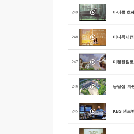
마이클 호페
249
미니독서캠프
248
미켈란젤로
247
옹달샘 '자
246
KBS 생로
245