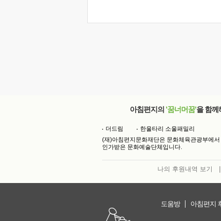
아침편지의
'꿈너머꿈'
을 함께
더드림
한울타리 소울패밀리
(재)아침편지문화재단은 문화체육관광부에서
인가받은 문화예술단체입니다.
나의 후원내역 보기
|
도움방
아침편지 