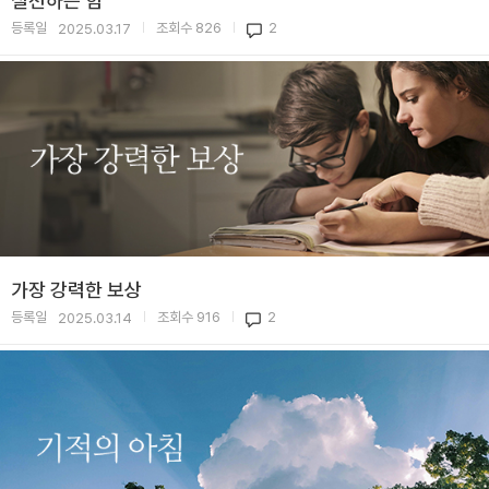
실천하는 힘
등록일
조회수
826
2
2025.03.17
|
|
가장 강력한 보상
등록일
조회수
916
2
2025.03.14
|
|