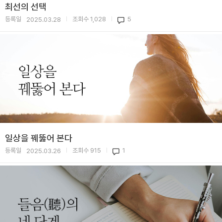
최선의 선택
등록일
조회수
1,028
5
2025.03.28
|
|
일상을 꿰뚫어 본다
등록일
조회수
915
1
2025.03.26
|
|