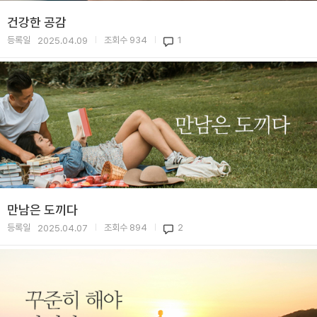
건강한 공감
등록일
조회수
934
1
2025.04.09
|
|
만남은 도끼다
등록일
조회수
894
2
2025.04.07
|
|