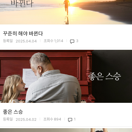
꾸준히 해야 바뀐다
등록일
조회수
1,014
3
2025.04.04
|
|
좋은 스승
등록일
조회수
894
1
2025.04.02
|
|