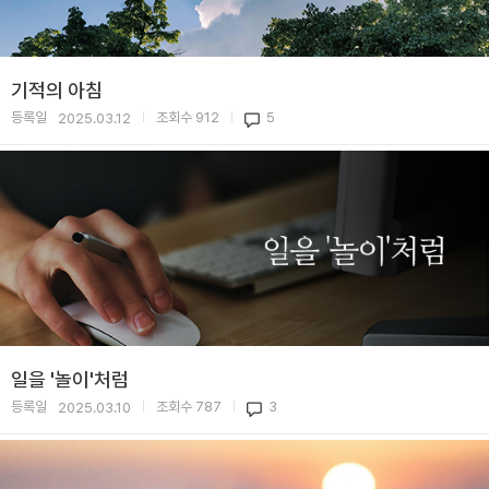
기적의 아침
등록일
조회수
912
5
2025.03.12
|
|
일을 '놀이'처럼
등록일
조회수
787
3
2025.03.10
|
|