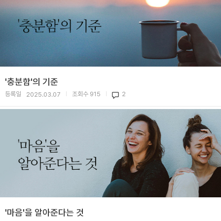
'충분함'의 기준
등록일
조회수
915
2
2025.03.07
|
|
'마음'을 알아준다는 것