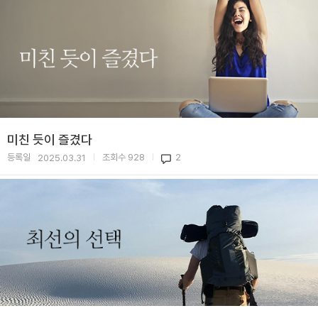
미친 듯이 즐겼다
등록일
조회수
928
2
2025.03.31
|
|