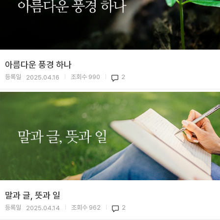
아름다운 풍경 하나
등록일
조회수
990
2
2025.04.16
|
|
말과 글, 뜻과 일
등록일
조회수
962
2
2025.04.14
|
|