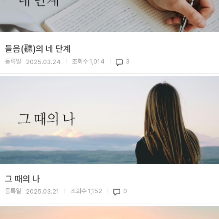
들음(聽)의 네 단계
등록일
조회수
1,014
3
2025.03.24
|
|
그 때의 나
등록일
조회수
1,152
0
2025.03.21
|
|