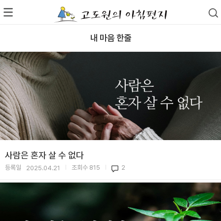
내 마음 한줄
사람은 혼자 살 수 없다
등록일
조회수
815
2
2025.04.21
|
|