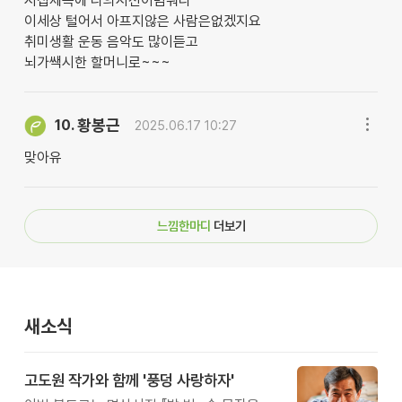
시집제목에 나의시선이멈춰다
이세상 털어서 아프지않은 사람은없겠지요
취미생활 운동 음악도 많이듣고
뇌가쌕시한 할머니로~~~
황봉근
10.
2025.06.17 10:27
맞아유
느낌한마디
더보기
새소식
고도원 작가와 함께 '풍덩 사랑하자'