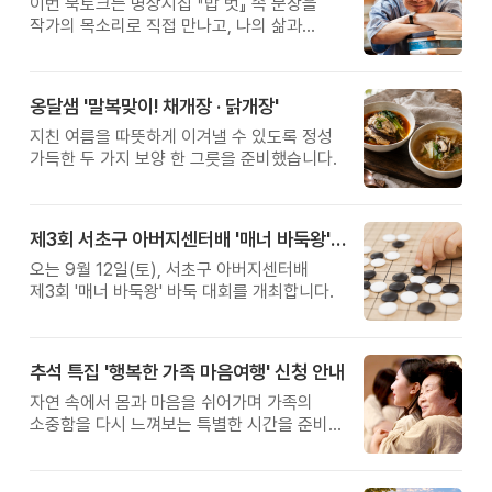
이번 북토크는 명상시집 『밥 벗』 속 문장을
작가의 목소리로 직접 만나고, 나의 삶과
관계를 잠시 돌아보는 시간입니다.
옹달샘 '말복맞이! 채개장 · 닭개장'
지친 여름을 따뜻하게 이겨낼 수 있도록 정성
가득한 두 가지 보양 한 그릇을 준비했습니다.
제3회 서초구 아버지센터배 '매너 바둑왕' 대회
오는 9월 12일(토), 서초구 아버지센터배
제3회 '매너 바둑왕' 바둑 대회를 개최합니다.
추석 특집 '행복한 가족 마음여행' 신청 안내
자연 속에서 몸과 마음을 쉬어가며 가족의
소중함을 다시 느껴보는 특별한 시간을 준비해
보세요.