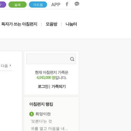
V
솔패
더드림
독자가 쓰는 아침편지
모음방
나눔터
|
|
다음
현재 아침편지 가족은
4,043,008 명
입니다.
로그인
|
가족되기
아침편지 랭킹
희망이란
'모른다'는 것
귀를 열고 마음을 내어주고