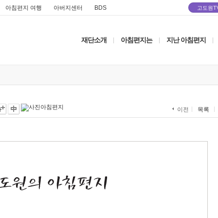
아침편지 여행
아버지센터
BDS
고도원T
재단소개
아침편지는
지난 아침편지
|
|
|
목록
이전