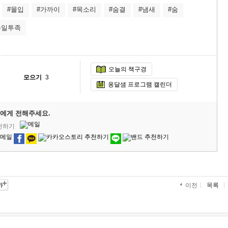
#몰입
#가까이
#목소리
#숨결
#냄새
#숨
수일투족
오늘의 책구경
모으기
3
옹달샘 프로그램 캘린더
에게 전해주세요.
추천하기
목록
이전