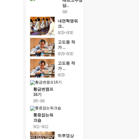
태초고추장
담..
8/8
내면혁명워
크..
8/29~8/30
고도원 작
가 ..
8/29~8/30
고도원 작
가 ..
8/29
황금변캠프
16기
9/5~9/6
통증잡는워
크숍
9/11~9/12
하루명상