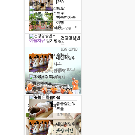
[250..
캘린더보기+
9/19
행복한가족
여행
힐링허그
사감포옹
>
9/24~9/26
건강명상법
예술치유
걷기명상
>
스..
10/9~10/10
'옹달샘의 꽃'
자원봉사
내면혁명워
크..
· 청년 자원봉사
10/17~10/18
· 금빛청년 자원봉사
· 음식연구 자원봉사
황금변캠프
17기
10/30~10/31
통증잡는워
2026 말복 보양대전
크숍
최대
74%할인
11/7~11/8
내면혁명워
크..