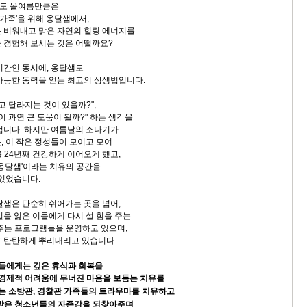
도 올여름만큼은
 '가족'을 위해 옹달샘에서,
 비워내고 맑은 자연의 힐링 에너지를
 경험해 보시는 것은 어떨까요?
시간인 동시에, 옹달샘도
가능한 동력을 얻는 최고의 상생법입니다.
고 달라지는 것이 있을까?",
이 과연 큰 도움이 될까?" 하는 생각을
겁니다. 하지만 여름날의 소나기가
, 이 작은 정성들이 모이고 모여
 24년째 건강하게 이어오게 했고,
 옹달샘'이라는 치유의 공간을
 있었습니다.
달샘은 단순히 쉬어가는 곳을 넘어,
길을 잃은 이들에게 다시 설 힘을 주는
어주는 프로그램들을 운영하고 있으며,
 탄탄하게 뿌리내리고 있습니다.
이들에게는 깊은 휴식과 회복을
 경제적 어려움에 무너진 마음을 보듬는 치유를
키는 소방관, 경찰관 가족들의 트라우마를 치유하고
처받은 청소년들의 자존감을 되찾아주며