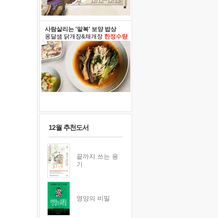
12/12~12/13
사람살리는 '말복' 보양 밥상
옹달샘 닭개장&채개장
한정수량
12월 추천도서
끝까지 쓰는 용
기
영양의 비밀