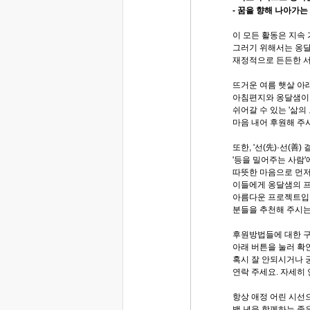
- 꿈을 향해 나아가
이 모든 활동은 지속
그러기 위해서는 옹달
재정적으로 든든한 
뜨거운 여름 햇살 아
아침편지와 옹달샘이
쉬어갈 수 있는 '삶의
마음 내어 후원해 주
또한, '선(先)·선(善
'등을 밀어주는 사람'
따뜻한 마음으로 먼저
이들에게 옹달샘의 
아름다운 프로젝트입니
분들을 추천해 주시는
후원방법들에 대한 
아래 버튼을 눌러 확인
혹시 잘 안되시거나 궁
연락 주세요. 자세히
항상 애정 어린 시선
백 년을 함께하는 좋