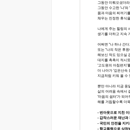
그동안 미뤄오셨더라
그동안 수고한 '나'와
몸과 마음의 찌꺼기를
채우는 진정한 휴식을
나에게 주는 힐링의 
생기를 더하고 지속 
어쩌면 "나 하나 간다
또는 "나의 작은 후원
해보신 적도 있으실 
대지를 촉촉이 적시듯
'고도원의 아침편지'를
더 나아가 '깊은산속
지금처럼 키워 올 수
뿐만 아니라 지금 옹
삶의 어려움 속에서 
'마음의 쉼터'가 되
해를 거듭할수록 더욱
- 번아웃으로 지친 
- 갑작스러운 재난과
- 국민의 안전을 지
- 학교폭력으로 상