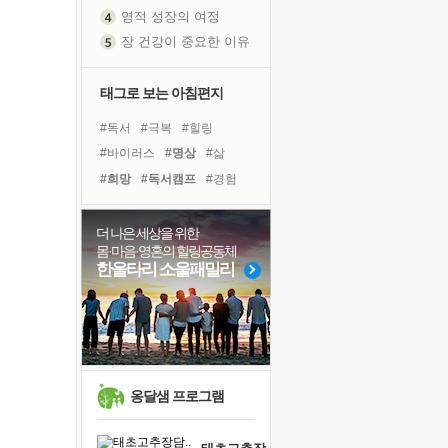
영적 성장의 여정
장 건강이 중요한 이유
신의 음성을 듣는다
흙이 된 몸으로 출근하는 여자
태그로 보는 아침편지
극과 극의 양 끝단
#독서
#극복
#힐링
내가 '나다움'을 찾는 길
#바이러스
#명상
#삶
피해 갈 수 없는 사건들
#희망
#독서캠프
#경험
처음 손을 잡았던 날
#사람
#친구
#위기
꿈이 실제가 되는 것
#리더
#나눔
#다짐
더 나은 세상을 위한
'말 타는 법'을 먼저
몸·마음·영혼의 힐링공동체
#아이들
#비전캠프
졸업식 사진을 보며
한울타리 소울패밀리
#링컨학교
#계획
아픈 아버지를 위한 공간 설계
#유튜브
#건강
#선택
극심한 변비, 어깨결림, 수면 장애
#면역력
#도움
보고 싶은 어머니
유년 시절의 부산 영도 바다
못된 꼰대들
옹달샘 프로그램
거울 속의 나