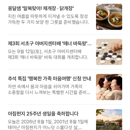
옹달샘 '말복맞이! 채개장 · 닭개장'
지친 여름을 따뜻하게 이겨낼 수 있도록 정성
가득한 두 가지 보양 한 그릇을 준비했습니다.
제3회 서초구 아버지센터배 '매너 바둑왕' 대회
오는 9월 12일(토), 서초구 아버지센터배
제3회 '매너 바둑왕' 바둑 대회를 개최합니다.
추석 특집 '행복한 가족 마음여행' 신청 안내
자연 속에서 몸과 마음을 쉬어가며 가족의
소중함을 다시 느껴보는 특별한 시간을 준비해
보세요.
아침편지 25주년 생일을 축하합니다
오늘은 2026년 8월 1일, 2001년 8월 1일에
태어난 아침편지가 어느덧 스물다섯 살,