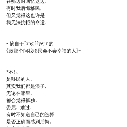
在那边时回忆这边。
有时我后悔移民，
但又觉得这也许是
我无法抗拒的命运。
- 摘自于Jang Hyejin的
《致那个问我移民会不会幸福的人》-
*不只
是移民的人，
其实我们都是浪子，
无论在哪里，
都会觉得孤独、
委屈、难过。
有时不知道自己的选择
是否正确而感到后悔，