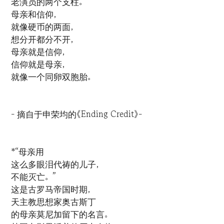
老演员的两个支柱。
母亲和信仰，
就像硬币的两面，
想分开都分不开，
母亲就是信仰，
信仰就是母亲，
就像一个同卵双胞胎。
- 摘自于申荣均的《Ending Credit》-
*“母亲用
这么多眼泪代祷的儿子，
不能灭亡。”
这是古罗马帝国时期，
天主教思想家奥古斯丁
的母亲莫尼加留下的名言。