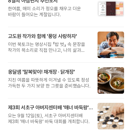
8월의 아침편지 추천도서
한여름, 매미 소리가 정오를 채우고 더운
바람이 들어오는 계절입니다.
고도원 작가와 함께 '풍덩 사랑하자'
이번 북토크는 명상시집 『밥 벗』 속 문장을
작가의 목소리로 직접 만나고, 나의 삶과
관계를 잠시 돌아보는 시간입니다.
옹달샘 '말복맞이! 채개장 · 닭개장'
지친 여름을 따뜻하게 이겨낼 수 있도록 정성
가득한 두 가지 보양 한 그릇을 준비했습니다.
제3회 서초구 아버지센터배 '매너 바둑왕' 대회
오는 9월 12일(토), 서초구 아버지센터배
제3회 '매너 바둑왕' 바둑 대회를 개최합니다.