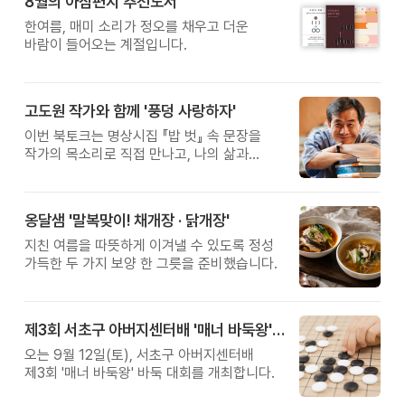
8월의 아침편지 추천도서
한여름, 매미 소리가 정오를 채우고 더운
바람이 들어오는 계절입니다.
고도원 작가와 함께 '풍덩 사랑하자'
이번 북토크는 명상시집 『밥 벗』 속 문장을
작가의 목소리로 직접 만나고, 나의 삶과
관계를 잠시 돌아보는 시간입니다.
옹달샘 '말복맞이! 채개장 · 닭개장'
지친 여름을 따뜻하게 이겨낼 수 있도록 정성
가득한 두 가지 보양 한 그릇을 준비했습니다.
제3회 서초구 아버지센터배 '매너 바둑왕' 대회
오는 9월 12일(토), 서초구 아버지센터배
제3회 '매너 바둑왕' 바둑 대회를 개최합니다.