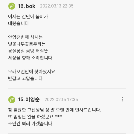
bok
16.
2022.03.13 22:35
어제는 간만에 봄비가
내렸습니다
안양천변에 사시는
벚꽃나무꽃봉우리는
몽실몽실 금방 터질뜻
세상을 향해 소리칩니다
오래오랜만에 찾아왔지요
반갑고 고맙습니다
이영순
15.
2022.02.15 17:35
참 훌륭한 고선생님 정 말 오랜 만에 인사드립니다.
또 엄청난 일을 하셨군요 ***
조만간 뵈러 가겠습니다