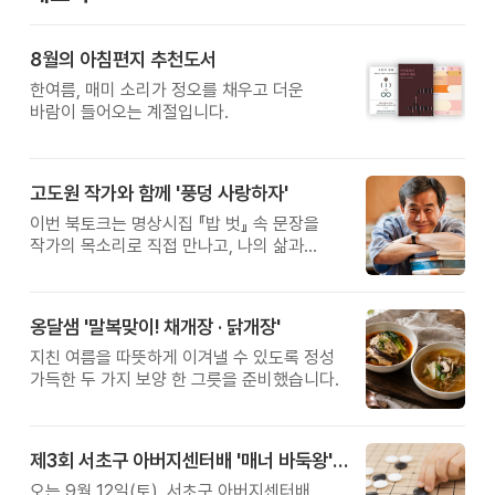
8월의 아침편지 추천도서
한여름, 매미 소리가 정오를 채우고 더운
바람이 들어오는 계절입니다.
고도원 작가와 함께 '풍덩 사랑하자'
이번 북토크는 명상시집 『밥 벗』 속 문장을
작가의 목소리로 직접 만나고, 나의 삶과
관계를 잠시 돌아보는 시간입니다.
옹달샘 '말복맞이! 채개장 · 닭개장'
지친 여름을 따뜻하게 이겨낼 수 있도록 정성
가득한 두 가지 보양 한 그릇을 준비했습니다.
제3회 서초구 아버지센터배 '매너 바둑왕' 대회
오는 9월 12일(토), 서초구 아버지센터배