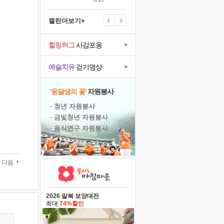
캘린더보기+
힐링허그
사감포옹
>
예술치유
걷기명상
>
'옹달샘의 꽃'
자원봉사
· 청년 자원봉사
· 금빛청년 자원봉사
· 음식연구 자원봉사
다음
2026 말복 보양대전
최대
74%할인