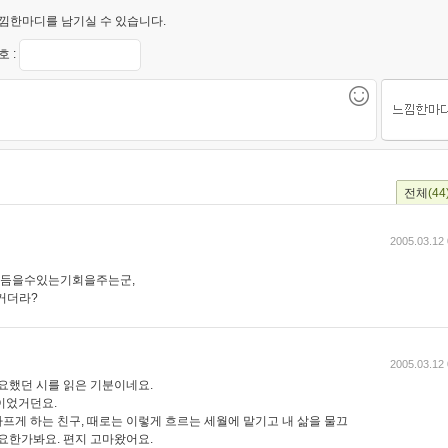
낌한마디를 남기실 수 있습니다.
 :
전체
(44
2005.03.12 
다듬을수있는기회을주는군,
거더라?
2005.03.12 
필요했던 시를 읽은 기분이네요.
이었거던요.
프게 하는 친구, 때로는 이렇게 흐르는 세월에 맡기고 내 삶을 물끄
필요한가봐요. 편지 고마왔어요.