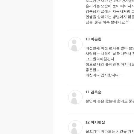
조그만한 새가 큰 바다 한가운
흘러가는 모습에 눈이 떼어지지
영숙님의 글에서 자동사처럼 그
인생을 살아가는 방법이지 않을까
님들..좋은 하루 보내세요.^^
10 이은천
여섯번째 아침 편지를 받아 보
사랑하는 사람이 날 떠나면서 건
고도원의아침편지...
참으로 내겐 슬피만 받아지네
좋은글...
아침마다 감사합니다....
11 김옥순
분명이 봄은 왔는대 춥네요 좋은
12 야시햇살
물끄러미 바라보는 시간을 가