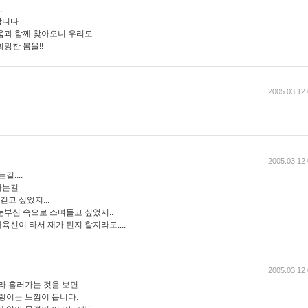
.
합니다
움과 함께 찾아오니 우리도
망찬 봄을!!
2005.03.12 
2005.03.12 
....
길....
걷고 싶었지...
눈부심 속으로 스며들고 싶었지..
내육신이 타서 재가 된지 할지라도....
2005.03.12 
 흘러가는 것을 보면...
렁이는 느낌이 듭니다.