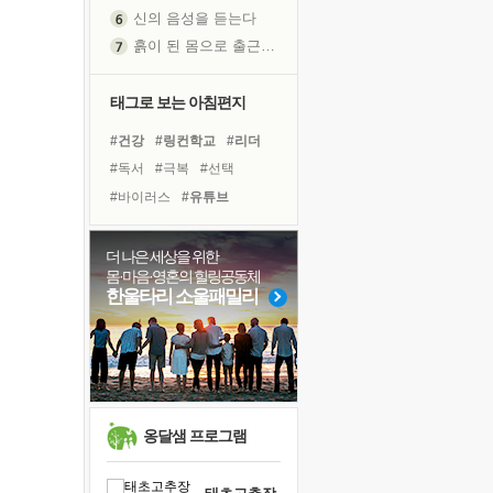
신의 음성을 듣는다
흙이 된 몸으로 출근하는 여자
극과 극의 양 끝단
내가 '나다움'을 찾는 길
태그로 보는 아침편지
피해 갈 수 없는 사건들
#건강
#링컨학교
#리더
처음 손을 잡았던 날
#독서
#극복
#선택
꿈이 실제가 되는 것
#바이러스
#유튜브
'말 타는 법'을 먼저
#계획
#경험
#명상
졸업식 사진을 보며
#아이들
#다짐
#나눔
더 나은 세상을 위한
아픈 아버지를 위한 공간 설계
몸·마음·영혼의 힐링공동체
#위기
#친구
#면역력
극심한 변비, 어깨결림, 수면 장애
한울타리 소울패밀리
#삶
#희망
#힐링
#도움
슬럼프
#비전캠프
#사람
보고 싶은 어머니
#독서캠프
유년 시절의 부산 영도 바다
못된 꼰대들
희망이란
옹달샘 프로그램
'모른다'는 것