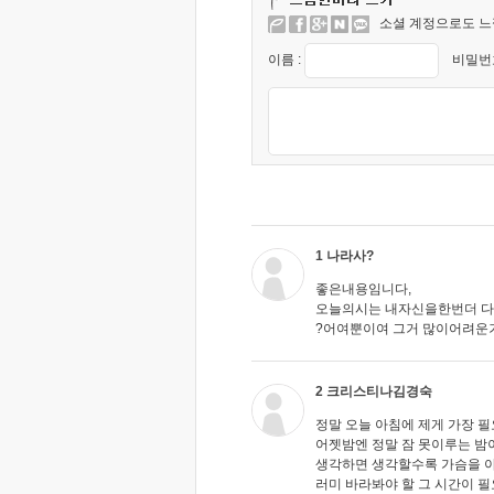
소셜 계정으로도 느
이름 :
비밀번호
1 나라사?
좋은내용임니다,
오늘의시는 내자신을한번더 
?어여뿐이여 그거 많이어려운
2 크리스티나김경숙
정말 오늘 아침에 제게 가장 
어젯밤엔 정말 잠 못이루는 밤
생각하면 생각할수록 가슴을 아
러미 바라봐야 할 그 시간이 