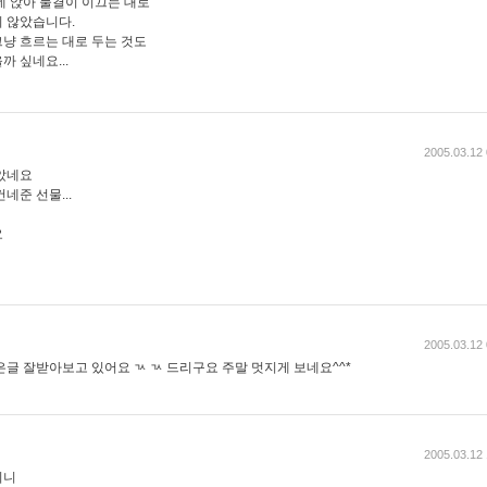
데 앉아 물결이 이끄는 대로
 않았습니다.
냥 흐르는 대로 두는 것도
 싶네요...
2005.03.12 
았네요
네준 선물...
요
2005.03.12 
글 잘받아보고 있어요 ㄳ ㄳ 드리구요 주말 멋지게 보네요^^*
2005.03.12 
지니