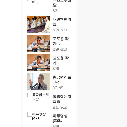
행복한가족
태초고추장
행복한가
여행
담..
여행
24~9/26
8/8
9/24~9/26
건강명상법
내면혁명워
건강명상
..
크..
스..
/9~10/10
8/29~8/30
10/9~10/10
내면혁명워
고도원 작
내면혁명
..
가 ..
크..
/17~10/18
8/29~8/30
10/17~10/18
황금변캠프
고도원 작
황금변캠
7기
가 ..
17기
/30~10/31
8/29
10/30~10/31
통증잡는워
황금변캠프
통증잡는
크숍
16기
크숍
/7~11/8
9/5~9/6
11/7~11/8
내면혁명워
통증잡는워
내면혁명
..
크숍
크..
/12~12/13
9/11~9/12
12/12~12/13
하루명상
[250..
9/19