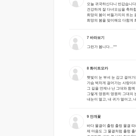
오늘 귀국하신다니 반갑습니다
건강하게 잘 다녀오심을 축하
희망의 봄이 버들가지의 트는 
희망의 봄을 맞이해요 다함게 희
7 바라보기
그런가 봅니다....^^
8 화이트모카
햇빛이 눈 부셔 눈 감고 걸어가는길
가슴 벅차게 걸어가는 사랑이라는
그 길을 언제나 난 그대와 함께 
그렇게 영원히 영원히 그대의 
내눈이 멀고, 내 귀가 멀어고, 
9 안개꽃
바다 물결이 출렁 출렁 물결 따라
제 마음도 그 물결처럼 출렁 출