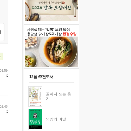
사람살리는 '말복' 보양 밥상
옹달샘 닭개장&채개장
한정수량
)
01:59
12월 추천도서
끝까지 쓰는 용
기
02:48
영양의 비밀