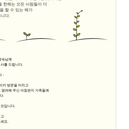
올 한해는 모든 사람들이 더
을 할 수 있는 해가
9/
봅니다.
스
10
크
10
이영숙님께
1
인사를 드립니다.
10
 -
프리카 방문을 마치고
11
. 염려해 주신 아침편지 가족들께
다.
크
 모입니다.
12
시고
세요.