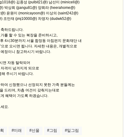
g1018@) 김종성 (pulbit21@) 남선미 (minicell@)
r@) 박상희 (jjangu81@) 양희라 (heerahome@)
9/
@) 윤원미 (monicayoon@) 이상의 (saint242@)
@) 조만재 (jmj10000@) 차영자 (dudwk52@)
스
 축하드립니다.
10
가를 할 수 있는 복장을 준비하시고,
 오후 4시30분까지 서울 합정동 아침편지 문화재단 내
'으로 오시면 됩니다. 자세한 내용은, 개별적으로
크
 예정이니 참고하시기 바랍니다.
10
하시면 자동 탈락되어
1
 자격이 넘겨지게 되므로
념해 주시기 바랍니다.
10
망하여 신청했으나 선정되지 못한 가족 분들께는
을 드리며, 차츰 여건이 갖춰지는대로
11
에게 혜택이 가도록 하겠습니다.
세요.
크
12
계획
#미래
#선물
#그림
#밑그림