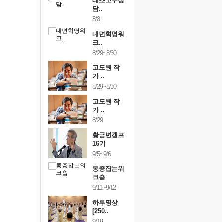
행복한가족
태초고추장
행복한가
여행
담..
여행
24~9/26
8/8
9/24~9/26
건강명상법
내면혁명워
건강명상
..
크..
스..
/9~10/10
8/29~8/30
10/9~10/10
내면혁명워
고도원 작
내면혁명
..
가 ..
크..
/17~10/18
8/29~8/30
10/17~10/18
황금변캠프
고도원 작
황금변캠
7기
가 ..
17기
/30~10/31
8/29
10/30~10/31
통증잡는워
황금변캠프
통증잡는
크숍
16기
크숍
/7~11/8
9/5~9/6
11/7~11/8
내면혁명워
통증잡는워
내면혁명
..
크숍
크..
/12~12/13
9/11~9/12
12/12~12/13
하루명상
[250..
9/19