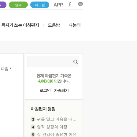
V
솔패
더드림
독자가 쓰는 아침편지
모음방
나눔터
|
|
다음
현재 아침편지 가족은
4,043,010 명
입니다.
로그인
|
가족되기
아침편지 랭킹
귀를 열고 마음을 내어주고
영적 성장의 여정
장 건강이 중요한 이유