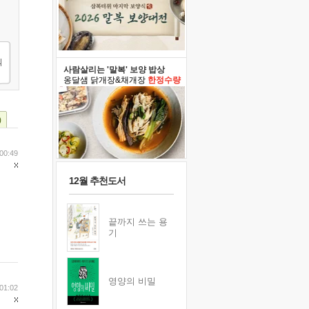
사람살리는 '말복' 보양 밥상
옹달샘 닭개장&채개장
한정수량
)
 00:49
12월 추천도서
끝까지 쓰는 용
기
영양의 비밀
 01:02