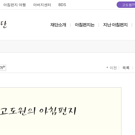
아침편지 여행
아버지센터
BDS
고도원T
재단소개
아침편지는
지난 아침편지
|
|
|
목록
이전