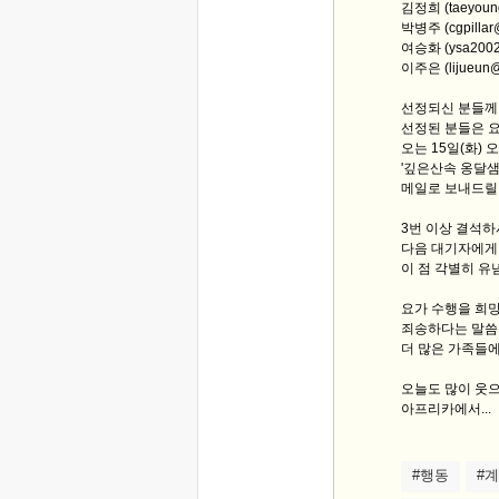
김정희 (taeyoun
박병주 (cgpilla
여승화 (ysa2002
이주은 (lijueun
선정되신 분들께
선정된 분들은 요
오는 15일(화)
'깊은산속 옹달샘
메일로 보내드릴
3번 이상 결석
다음 대기자에게
이 점 각별히 유
요가 수행을 희
죄송하다는 말씀
더 많은 가족들
오늘도 많이 웃으
아프리카에서...
#행동
#