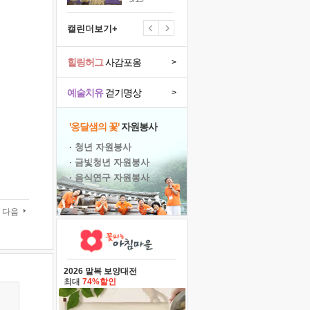
캘린더보기+
힐링허그
사감포옹
>
예술치유
걷기명상
>
'옹달샘의 꽃'
자원봉사
· 청년 자원봉사
· 금빛청년 자원봉사
· 음식연구 자원봉사
다음
2026 말복 보양대전
최대
74%할인