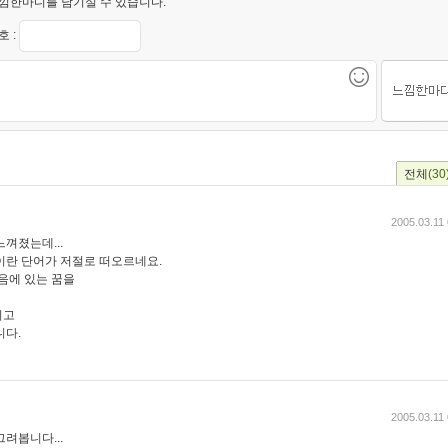
낌한마디를 남기실 수 있습니다.
 :
전체
(30
2005.03.11
껴졌는데...
이란 단어가 저절로 떠오르네요.
음에 있는 꿈을
시고
니다.
2005.03.11
려봅니다...