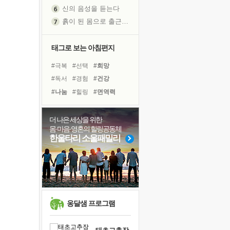
신의 음성을 듣는다
흙이 된 몸으로 출근하는 여자
극과 극의 양 끝단
내가 '나다움'을 찾는 길
태그로 보는 아침편지
피해 갈 수 없는 사건들
#극복
#선택
#희망
처음 손을 잡았던 날
#독서
#경험
#건강
꿈이 실제가 되는 것
#나눔
#힐링
#면역력
'말 타는 법'을 먼저
#리더
#계획
#다짐
졸업식 사진을 보며
#바이러스
#아이들
더 나은 세상을 위한
극심한 변비, 어깨결림, 수면 장애
몸·마음·영혼의 힐링공동체
#링컨학교
#비전캠프
아픈 아버지를 위한 공간 설계
한울타리 소울패밀리
#친구
#사람
#삶
슬럼프
#유튜브
#도움
보고 싶은 어머니
#독서캠프
#위기
#명상
유년 시절의 부산 영도 바다
못된 꼰대들
희망이란
옹달샘 프로그램
'모른다'는 것