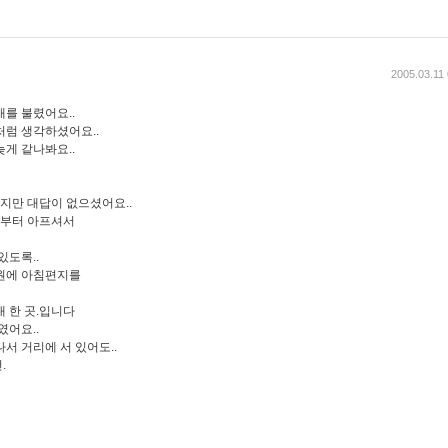
2005.03.11
를 불렸어요..
처럼 생각하셨어요..
게 같나봐요..
지만 대답이 없으셨어요..
부터 아프셔서
있도록..
원에 아침편지를
 한 곳.입니다
였어요..
서 거리에 서 있어도..
.