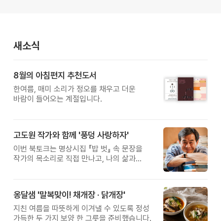
새소식
8월의 아침편지 추천도서
한여름, 매미 소리가 정오를 채우고 더운
바람이 들어오는 계절입니다.
고도원 작가와 함께 '풍덩 사랑하자'
이번 북토크는 명상시집 『밥 벗』 속 문장을
작가의 목소리로 직접 만나고, 나의 삶과
관계를 잠시 돌아보는 시간입니다.
옹달샘 '말복맞이! 채개장 · 닭개장'
지친 여름을 따뜻하게 이겨낼 수 있도록 정성
가득한 두 가지 보양 한 그릇을 준비했습니다.