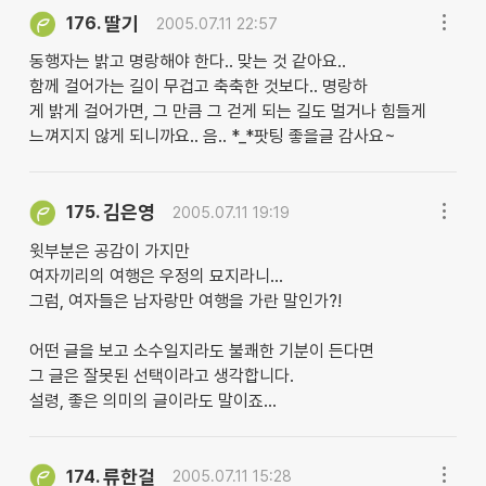
딸기
176.
2005.07.11 22:57
동행자는 밝고 명랑해야 한다.. 맞는 것 같아요..
함께 걸어가는 길이 무겁고 축축한 것보다.. 명랑하
게 밝게 걸어가면, 그 만큼 그 걷게 되는 길도 멀거나 힘들게
느껴지지 않게 되니까요.. 음.. *_*팟팅 좋을글 감사요~
김은영
175.
2005.07.11 19:19
윗부분은 공감이 가지만
여자끼리의 여행은 우정의 묘지라니...
그럼, 여자들은 남자랑만 여행을 가란 말인가?!
어떤 글을 보고 소수일지라도 불쾌한 기분이 든다면
그 글은 잘못된 선택이라고 생각합니다.
설령, 좋은 의미의 글이라도 말이죠...
류한걸
174.
2005.07.11 15:28