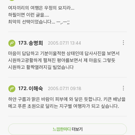
여자끼리의 여행은 우정의 묘지라...
하필이면 이런 글을....
최악의 선택이었습니다... ㅡ,.ㅡ;;
송명희
173.
2005.07.11 13:44
마음이 답답하고 기분이울적한 상태인데 답사사진을 보면서
시원하고광활하게 펼쳐진 평야를보면서 제 마음도 그렇듯
시원하고 활짝열려지길 빌었습니다
이해숙
172.
2005.07.11 09:18
하얀 구름과 맑은 바람이 피부에 와 닿은 듯합니다. 키큰 배낭을
메고 푸른 초원으로 달리는 지구별 여행자가 되고 싶습니다.
느낌한마디
더보기