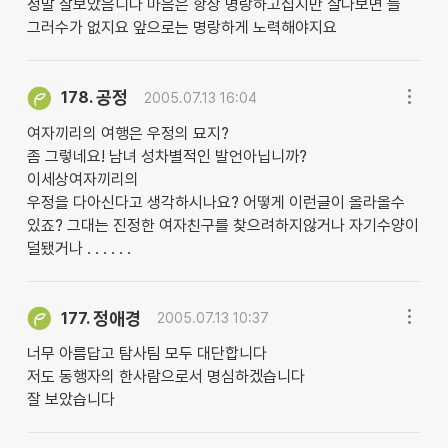
정말 잘보았음니다 마음은 항상 명랑하고십지만 살다보면 늘
그러수가 없지요 앞으로는 명랑하게 노력해야지요
공정
178.
2005.07.13 16:04
여자끼리의 여행은 우정의 묘지?
좀 그렇네요! 남녀 성차별적인 발언아닙니까?
이세상여자끼리의
우정을 다아신다고 생각하시나요? 어떻게 이런글이 올라올수
있죠? 그대는 진정한 여자친구를 찾으려하지않거나 자기수양이
덜됐거나 . . . . . .
정애경
177.
2005.07.13 10:37
너무 아름답고 탐사팀 모두 대단합니다
저도 동행자의 한사람으로서 명심하겠습니다
잘 보았습니다