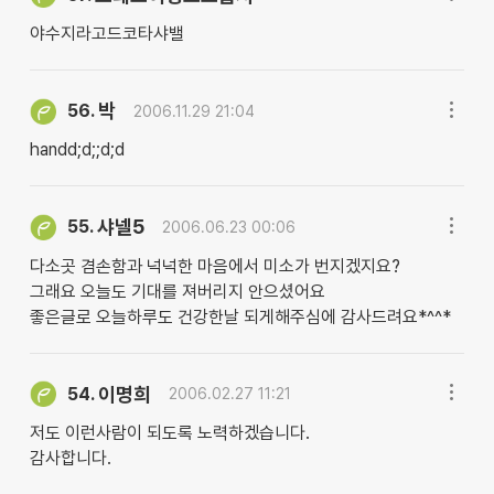
야수지라고드코타샤밸
박
56.
2006.11.29 21:04
handd;d;;d;d
샤넬5
55.
2006.06.23 00:06
다소곳 겸손함과 넉넉한 마음에서 미소가 번지겠지요?
그래요 오늘도 기대를 져버리지 안으셨어요
좋은글로 오늘하루도 건강한날 되게해주심에 감사드려요*^^*
이명희
54.
2006.02.27 11:21
저도 이런사람이 되도록 노력하겠습니다.
감사합니다.