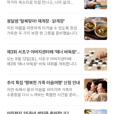
작가의 목소리로 직접 만나고, 나의 삶과
관계를 잠시 돌아보는 시간입니다.
옹달샘 '말복맞이! 채개장 · 닭개장'
지친 여름을 따뜻하게 이겨낼 수 있도록 정성
가득한 두 가지 보양 한 그릇을 준비했습니다.
제3회 서초구 아버지센터배 '매너 바둑왕' 대회
오는 9월 12일(토), 서초구 아버지센터배
제3회 '매너 바둑왕' 바둑 대회를 개최합니다.
추석 특집 '행복한 가족 마음여행' 신청 안내
자연 속에서 몸과 마음을 쉬어가며 가족의
소중함을 다시 느껴보는 특별한 시간을 준비해
보세요.
아침편지 25주년 생일을 축하합니다