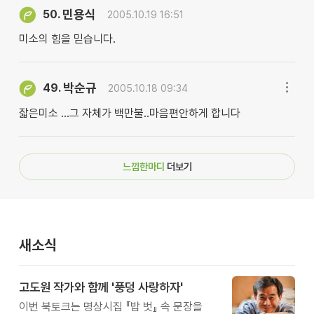
민용식
50.
2005.10.19 16:51
미소의 힘을 믿습니다.
박순규
49.
2005.10.18 09:34
잛은미소 ...그 자체가 백만불..마음편안하게 합니다
느낌한마디
더보기
새소식
고도원 작가와 함께 '풍덩 사랑하자'
이번 북토크는 명상시집 『밥 벗』 속 문장을