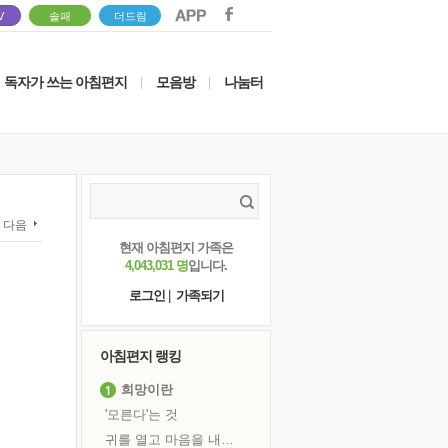
V
솔패
더드림
독자가 쓰는 아침편지
모음방
나눔터
|
|
다음
현재 아침편지 가족은
4,043,031 명
입니다.
로그인
|
가족되기
아침편지 랭킹
희망이란
'모른다'는 것
귀를 열고 마음을 내어주고