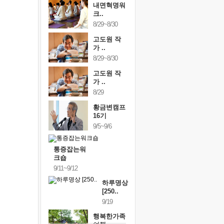
내면혁명워
크..
8/29~8/30
고도원 작
가 ..
8/29~8/30
고도원 작
가 ..
8/29
황금변캠프
16기
9/5~9/6
통증잡는워
크숍
9/11~9/12
하루명상
[250..
9/19
행복한가족