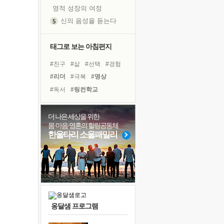
영적 성장의 여정
신의 음성을 듣는다
흙이 된 몸으로 출근하는 여자
극과 극의 양 끝단
태그로 보는 아침편지
내가 '나다움'을 찾는 길
#친구
#삶
#선택
#경험
피해 갈 수 없는 사건들
#리더
#극복
#명상
처음 손을 잡았던 날
#독서
#링컨학교
꿈이 실제가 되는 것
#독서캠프
#아이들
'말 타는 법'을 먼저
#면역력
#다짐
#도움
더 나은 세상을 위한
졸업식 사진을 보며
몸·마음·영혼의 힐링공동체
#건강
#유튜브
#힐링
극심한 변비, 어깨결림, 수면 장애
한울타리 소울패밀리
#바이러스
#비전캠프
아픈 아버지를 위한 공간 설계
#나눔
#희망
#사람
슬럼프
#계획
#위기
보고 싶은 어머니
유년 시절의 부산 영도 바다
못된 꼰대들
옹달샘 프로그램
너무 황홀한 꽃들이여!