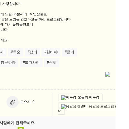
버지 사랑합니다' -
해 드린 36분짜리 TV 영상물로
고 많은 느낌을 얻었다고들 하신 프로그램입니다.
>에 다시 올려놓았으니
니다.
세요.
역사
#목숨
#섭리
#한비야
#존귀
 행군하라
#불가사리
#주체
오늘의 책구경
모으기
0
옹달샘 프로그램 캘린
더
사람에게 전해주세요.