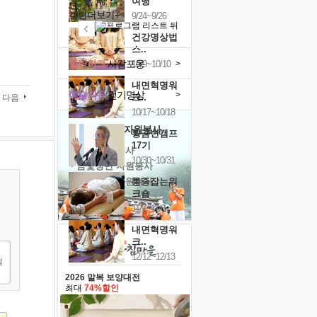
여행
캘린더보기+
9/24~9/26
건강명상법
스..
힐링허그
사감포옹
>
10/9~10/10
내면혁명워
예술치유
걷기명상
>
크..
다음
10/17~10/18
'옹달샘의 꽃'
자원봉사
황금변캠프
17기
· 청년 자원봉사
10/30~10/31
· 금빛청년 자원봉사
· 음식연구 자원봉사
통증잡는워
크숍
11/7~11/8
내면혁명워
크..
12/12~12/13
2026 말복 보양대전
최대
74%할인