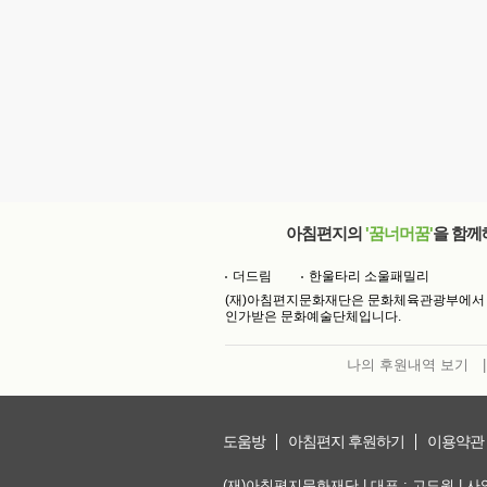
아침편지의
'꿈너머꿈'
을 함께
더드림
한울타리 소울패밀리
(재)아침편지문화재단은 문화체육관광부에서
인가받은 문화예술단체입니다.
나의 후원내역 보기
|
도움방
아침편지 후원하기
이용약관
(재)아침편지문화재단 | 대표 : 고도원 | 사업자