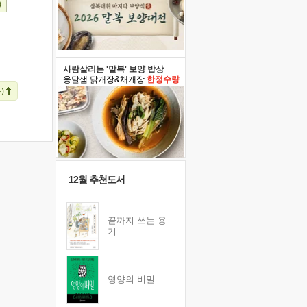
)
사람살리는 '말복' 보양 밥상
옹달샘 닭개장&채개장
한정수량
)
12월 추천도서
끝까지 쓰는 용
기
영양의 비밀