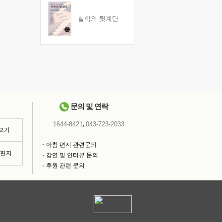
철학의 뒷계단
문의 및 연락
,
1644-8421
043-723-2033
 보기
아침 편지 관련문의
침편지
강연 및 인터뷰 문의
후원 관련 문의