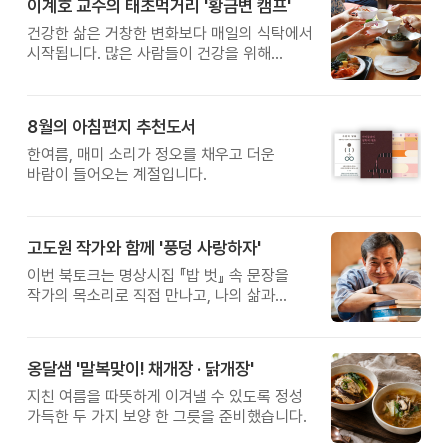
이계호 교수의 태초먹거리 '황금변 캠프'
건강한 삶은 거창한 변화보다 매일의 식탁에서
시작됩니다. 많은 사람들이 건강을 위해
새로운 방법을 찾지만, 건강한 생활은 작은
습관에서 시작됩니다. 유퀴즈에서 많은 관심을
받은 이계호 교수와 함께하는 태초먹거리
8월의 아침편지 추천도서
황금변 캠프
한여름, 매미 소리가 정오를 채우고 더운
바람이 들어오는 계절입니다.
고도원 작가와 함께 '풍덩 사랑하자'
이번 북토크는 명상시집 『밥 벗』 속 문장을
작가의 목소리로 직접 만나고, 나의 삶과
관계를 잠시 돌아보는 시간입니다.
옹달샘 '말복맞이! 채개장 · 닭개장'
지친 여름을 따뜻하게 이겨낼 수 있도록 정성
가득한 두 가지 보양 한 그릇을 준비했습니다.