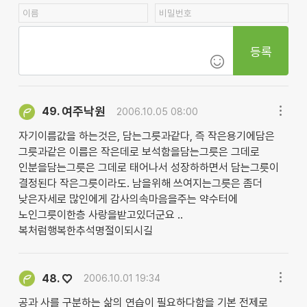
등록
여주낙원
49.
2006.10.05 08:00
자기이름값을 하는것은, 담는그릇과같다, 즉 작은용기에담은
그릇과같은 이름은 작은데로 보석함을담는그릇은 그데로
인분을담는그릇은 그데로 태어나서 성장하하면서 담는그릇이
결정된다 작은그릇이라도. 남을위해 쓰여지는그릇은 좀더
낮은자세로 많인에게 감사의속마음을주는 약수터에
노인그릇이한층 사랑을받고있더군요 ..
복처럼행복한추석명절이되시길
♡
48.
2006.10.01 19:34
공과 사를 구분하는 삶의 연습이 필요하다함을 기본 전제로