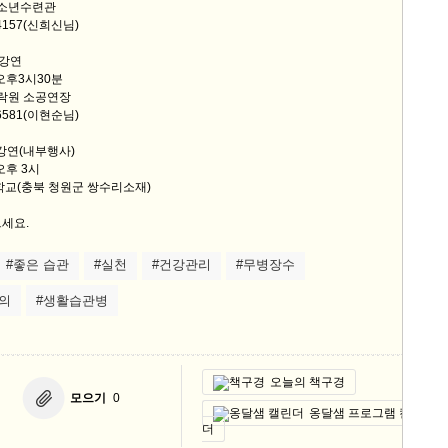
청소년수련관
-4157(신희신님)
 강연
 오후3시30분
다락원 소공연장
-6581(이현순님)
강연(내부행사)
 오후 3시
학교(충북 청원군 쌍수리소재)
세요.
#좋은 습관
#실천
#건강관리
#무병장수
의
#생활습관병
오늘의 책구경
모으기
0
옹달샘 프로그램 캘린
더