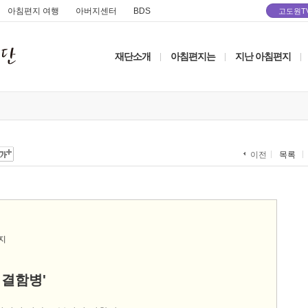
아침편지 여행
아버지센터
BDS
고도원T
재단소개
아침편지는
지난 아침편지
|
|
|
목록
이전
 결함병'