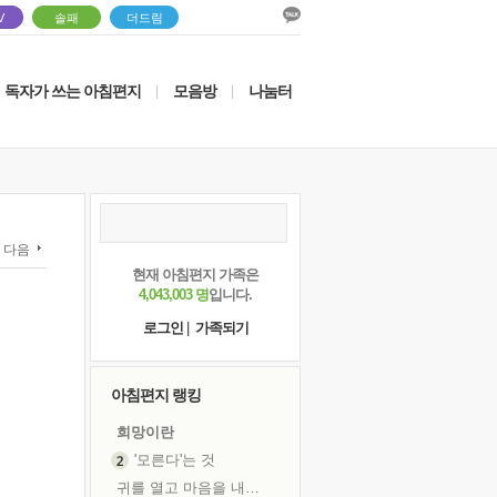
V
솔패
더드림
독자가 쓰는 아침편지
모음방
나눔터
|
|
다음
현재 아침편지 가족은
4,043,003 명
입니다.
로그인
|
가족되기
아침편지 랭킹
희망이란
'모른다'는 것
귀를 열고 마음을 내어주고