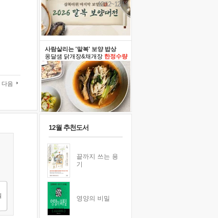
12/12~12/13
사람살리는 '말복' 보양 밥상
옹달샘 닭개장&채개장
한정수량
다음
12월 추천도서
끝까지 쓰는 용
기
영양의 비밀