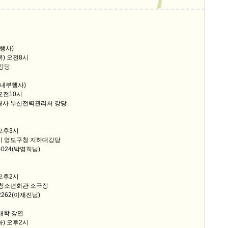
부행사)
목) 오전8시
 강당
(내부행사)
 오전10시
력공사 부산전력관리처 강당
 오후3시
역시 영도구청 지하대강당
-4024(박영희님)
 오후2시
 청소년회관 소극장
-2262(이재진님)
대학 강연
화) 오후2시