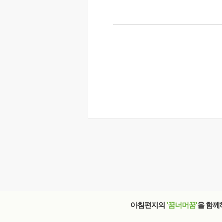
아침편지의
'꿈너머꿈'
을 함께