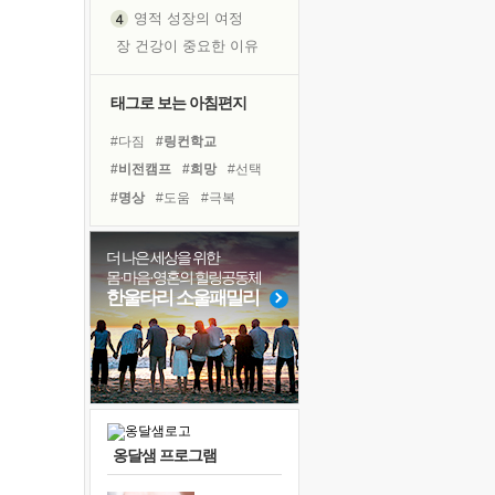
영적 성장의 여정
장 건강이 중요한 이유
신의 음성을 듣는다
흙이 된 몸으로 출근하는 여자
태그로 보는 아침편지
극과 극의 양 끝단
#다짐
#링컨학교
내가 '나다움'을 찾는 길
#비전캠프
#희망
#선택
피해 갈 수 없는 사건들
#명상
#도움
#극복
처음 손을 잡았던 날
#친구
#힐링
#위기
꿈이 실제가 되는 것
#사람
#계획
#나눔
더 나은 세상을 위한
'말 타는 법'을 먼저
몸·마음·영혼의 힐링공동체
#리더
#독서
#면역력
졸업식 사진을 보며
한울타리 소울패밀리
#경험
#건강
#삶
아픈 아버지를 위한 공간 설계
#아이들
#바이러스
극심한 변비, 어깨결림, 수면 장애
#독서캠프
#유튜브
보고 싶은 어머니
유년 시절의 부산 영도 바다
못된 꼰대들
옹달샘 프로그램
거울 속의 나