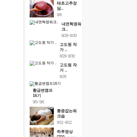
태초고추장
담..
8/8
내면혁명워
크..
8/29~8/30
고도원 작
가 ..
8/29~8/30
고도원 작
가 ..
8/29
황금변캠프
16기
9/5~9/6
통증잡는워
크숍
9/11~9/12
하루명상
[250..