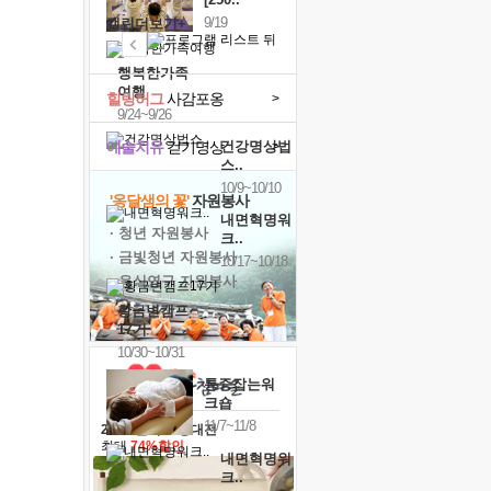
9/19
캘린더보기+
행복한가족
여행
힐링허그
사감포옹
>
9/24~9/26
예술치유
걷기명상
건강명상법
>
스..
10/9~10/10
'옹달샘의 꽃'
자원봉사
내면혁명워
· 청년 자원봉사
크..
· 금빛청년 자원봉사
10/17~10/18
· 음식연구 자원봉사
황금변캠프
17기
10/30~10/31
통증잡는워
크숍
11/7~11/8
2026 말복 보양대전
최대
74%할인
내면혁명워
크..