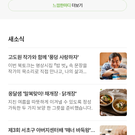
느낌한마디
더보기
새소식
고도원 작가와 함께 '풍덩 사랑하자'
이번 북토크는 명상시집 『밥 벗』 속 문장을
작가의 목소리로 직접 만나고, 나의 삶과
관계를 잠시 돌아보는 시간입니다.
옹달샘 '말복맞이! 채개장 · 닭개장'
지친 여름을 따뜻하게 이겨낼 수 있도록 정성
가득한 두 가지 보양 한 그릇을 준비했습니다.
제3회 서초구 아버지센터배 '매너 바둑왕' 대회