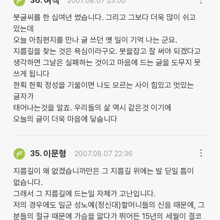
여백
36.
2007.08.07 23:00
붓글씨를 한 십여년 썼습니다. 그리고 그보다 더욱 많이 쉬고
있는데
오늘 아침편지를 만나 글 쓰던 옛 일이 기억 나는 군요.
지름길을 찾는 것은 욕심이라구오. 붓을잡고 잘 써야 되겠다고
생각하면 그날은 실패하는 것이고 마음에 드는 글을 도무지 못
쓰게 됩니다
한획 한획 정성을 기울이면 나도 모르는 사이 힘있고 멋있는
글자가
태어나는것을 알죠. 우리들의 삶 역시 같은것 이기에
오늘의 글이 더욱 마음에 닿숩니다
이문형
35.
2007.08.07 22:36
지름길이 왜 없겠습니까만은 그 지름길 위에는 발 딛일 틈이
없습니다.
그래서 그 지름길에 드는일 자체가 고난입니다.
저의 경우에도 일군 성노예(정신대)할머니들의 신음 때문에, 그
분들의 절규 때문에 가슴을 앓다가 뛰어든 15년의 세월이 결코