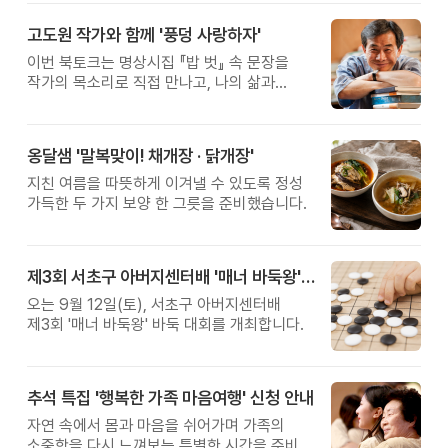
고도원 작가와 함께 '풍덩 사랑하자'
이번 북토크는 명상시집 『밥 벗』 속 문장을
작가의 목소리로 직접 만나고, 나의 삶과
관계를 잠시 돌아보는 시간입니다.
옹달샘 '말복맞이! 채개장 · 닭개장'
지친 여름을 따뜻하게 이겨낼 수 있도록 정성
가득한 두 가지 보양 한 그릇을 준비했습니다.
제3회 서초구 아버지센터배 '매너 바둑왕' 대회
오는 9월 12일(토), 서초구 아버지센터배
제3회 '매너 바둑왕' 바둑 대회를 개최합니다.
추석 특집 '행복한 가족 마음여행' 신청 안내
자연 속에서 몸과 마음을 쉬어가며 가족의
소중함을 다시 느껴보는 특별한 시간을 준비해