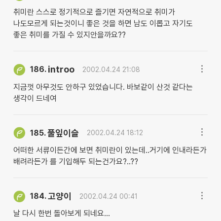
취미란 스스로 정기적으로 즐기면 자연적으로 취미가
나도모르게 되는것이니 좋은 것을 하면 남도 이롭고 자기도
좋은 취미를 가질 수 있지안을까요??
introo
186.
2002.04.24 21:08
지금껏 아무것도 안하구 있었습니다. 바보같이 산것 같다는
생각이 드네여
풀잎이슬
185.
2002.04.24 18:12
어떠한 서류이든간에 보면 취미란이 있는데..거기에 인내라든가
배려라든가 를 기입해두 되는건가요?..??
고양이
184.
2002.04.24 00:41
날 다시 한번 돌아보게 되네요...