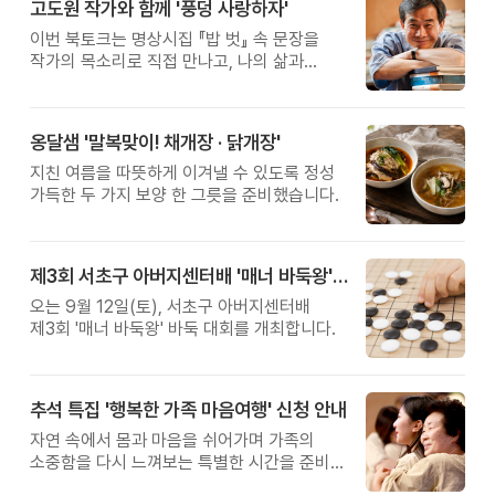
고도원 작가와 함께 '풍덩 사랑하자'
이번 북토크는 명상시집 『밥 벗』 속 문장을
작가의 목소리로 직접 만나고, 나의 삶과
관계를 잠시 돌아보는 시간입니다.
옹달샘 '말복맞이! 채개장 · 닭개장'
지친 여름을 따뜻하게 이겨낼 수 있도록 정성
가득한 두 가지 보양 한 그릇을 준비했습니다.
제3회 서초구 아버지센터배 '매너 바둑왕' 대회
오는 9월 12일(토), 서초구 아버지센터배
제3회 '매너 바둑왕' 바둑 대회를 개최합니다.
추석 특집 '행복한 가족 마음여행' 신청 안내
자연 속에서 몸과 마음을 쉬어가며 가족의
소중함을 다시 느껴보는 특별한 시간을 준비해
보세요.