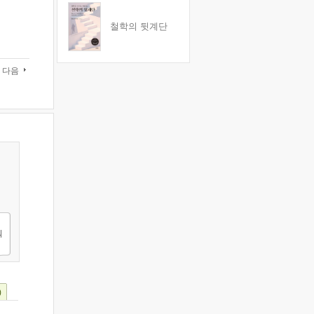
철학의 뒷계단
다음
)