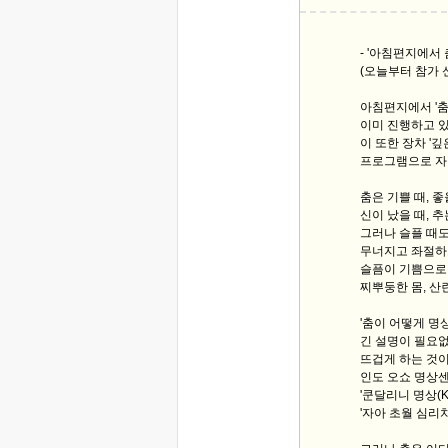
- '아침편지에서 춤
(오늘부터 참가 
아침편지에서 '춤
이미 진행하고 
이 또한 장차 '
프로그램으로 자
춤은 기쁠 때, 좋
신이 났을 때, 
그러나 슬플 때도
무너지고 좌절하
슬픔이 기쁨으로,
찌뿌둥한 몸, 산
'춤이 어떻게 명
긴 설명이 필요없
뜨겁게 하는 것이
인도 오쇼 명상센터의
'쿤달리니 명상(Ku
'자아 초월 심리