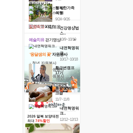
캘린더보기+
행복한가족
여행
9/24~9/26
힐링허그
사감포옹
>
건강명상법
스..
10/9~10/10
예술치유
걷기명상
>
내면혁명워
크..
'옹달샘의 꽃'
자원봉사
10/17~10/18
· 청년 자원봉사
황금변캠프
· 금빛청년 자원봉사
17기
· 음식연구 자원봉사
10/30~10/31
통증잡는워
크숍
11/7~11/8
내면혁명워
크..
2026 말복 보양대전
12/12~12/13
최대
74%할인