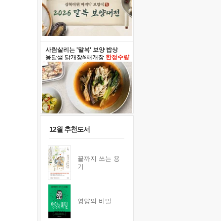
사람살리는 '말복' 보양 밥상
옹달샘 닭개장&채개장
한정수량
12월 추천도서
끝까지 쓰는 용
기
영양의 비밀