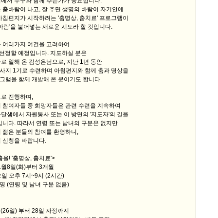
디에서 누구와 함께 추는가가 중요합니다.
 춤바람이 나고, 잘 추면 생명의 바람이 자기안에
아침편지가 시작하려는 '춤명상, 춤치료' 프로그램이
 바람'을 불어넣는 새로운 시도라 할 것입니다.
등 여러가지 여건을 고려하여
를 선정할 예정입니다. 지도하실 분은
로 일해 온 김성은님으로, 지난 1년 동안
사지 1기로 수련하며 아침편지와 함께 춤과 명상을
그램을 함께 개발해 온 분이기도 합니다.
로 진행하며,
시 참여자들 중 희망자들은 관련 수련을 계속하여
달샘에서 자원봉사 또는 이 방면의 '지도자'의 길을
입니다. 따라서 연령 또는 남녀의 구분은 없지만
 젊은 분들의 참여를 환영하니,
 신청을 바랍니다.
! '춤명상, 춤치료'>
년 1월8일(화)부터 3개월
요일 오후 7시~9시 (2시간)
20명 (연령 및 남녀 구분 없음)
늘(26일) 부터 28일 자정까지