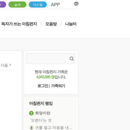
V
솔패
더드림
독자가 쓰는 아침편지
모음방
나눔터
|
|
다음
현재 아침편지 가족은
4,043,005 명
입니다.
로그인
|
가족되기
아침편지 랭킹
희망이란
'모른다'는 것
귀를 열고 마음을 내어주고