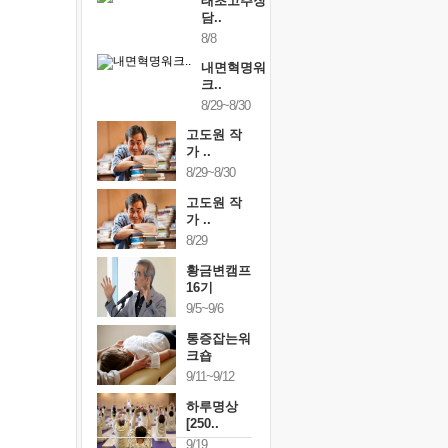
태초고추장
담..
8/8
내면혁명워
크..
8/29~8/30
고도원 작
가 ..
8/29~8/30
고도원 작
가 ..
8/29
황금변캠프
16기
9/5~9/6
통증잡는워
크숍
9/11~9/12
하루명상
[250..
9/19