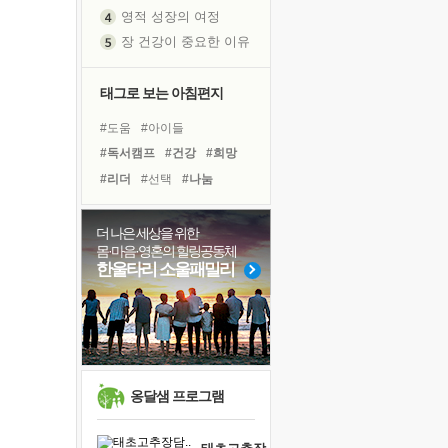
영적 성장의 여정
장 건강이 중요한 이유
신의 음성을 듣는다
흙이 된 몸으로 출근하는 여자
태그로 보는 아침편지
극과 극의 양 끝단
#도움
#아이들
내가 '나다움'을 찾는 길
#독서캠프
#건강
#희망
피해 갈 수 없는 사건들
#리더
#선택
#나눔
처음 손을 잡았던 날
#바이러스
#친구
#경험
꿈이 실제가 되는 것
#면역력
#사람
#다짐
더 나은 세상을 위한
'말 타는 법'을 먼저
몸·마음·영혼의 힐링공동체
#비전캠프
#명상
#삶
졸업식 사진을 보며
한울타리 소울패밀리
#극복
#유튜브
아픈 아버지를 위한 공간 설계
#링컨학교
#독서
#힐링
극심한 변비, 어깨결림, 수면 장애
#계획
#위기
보고 싶은 어머니
유년 시절의 부산 영도 바다
못된 꼰대들
옹달샘 프로그램
거울 속의 나