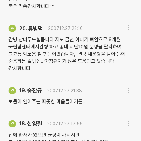
좋은 말씀감사합니다^^
류병덕
20.
2007.12.27 22:10
간병 참너무도힘듭니다.저도 금년 아내가 폐암으로 9개월
국립암센터에서간병 하고 종내 지난10월 운명을 달리하여
그고통 외로움 참 힘들어었습니다,. 결국 내운명을 받아 들여
순응하는 길밖엔.. 아침편지가 많은 도움되고 있습니다.
감사합니다.
송찬규
19.
2007.12.27 21:38
보듬어 안아주는 따뜻한 마음들이기를....
신영필
18.
2007.12.27 17:55
집에 환자가 있으면 균형이 깨지지만