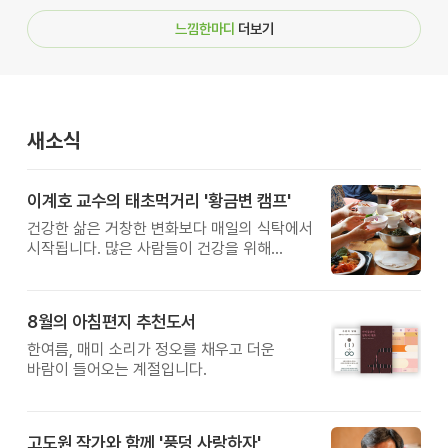
느낌한마디
더보기
새소식
이계호 교수의 태초먹거리 '황금변 캠프'
건강한 삶은 거창한 변화보다 매일의 식탁에서
시작됩니다. 많은 사람들이 건강을 위해
새로운 방법을 찾지만, 건강한 생활은 작은
습관에서 시작됩니다. 유퀴즈에서 많은 관심을
받은 이계호 교수와 함께하는 태초먹거리
8월의 아침편지 추천도서
황금변 캠프
한여름, 매미 소리가 정오를 채우고 더운
바람이 들어오는 계절입니다.
고도원 작가와 함께 '풍덩 사랑하자'