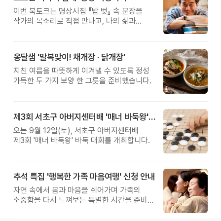
이번 북토크는 명상시집 『밥 벗』 속 문장을
작가의 목소리로 직접 만나고, 나의 삶과
관계를 잠시 돌아보는 시간입니다.
옹달샘 '말복맞이! 채개장 · 닭개장'
지친 여름을 따뜻하게 이겨낼 수 있도록 정성
가득한 두 가지 보양 한 그릇을 준비했습니다.
제3회 서초구 아버지센터배 '매너 바둑왕' 대회
오는 9월 12일(토), 서초구 아버지센터배
제3회 '매너 바둑왕' 바둑 대회를 개최합니다.
추석 특집 '행복한 가족 마음여행' 신청 안내
자연 속에서 몸과 마음을 쉬어가며 가족의
소중함을 다시 느껴보는 특별한 시간을 준비해
보세요.