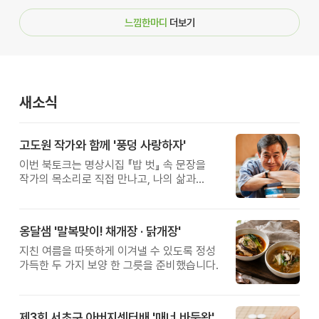
느낌한마디
더보기
새소식
고도원 작가와 함께 '풍덩 사랑하자'
이번 북토크는 명상시집 『밥 벗』 속 문장을
작가의 목소리로 직접 만나고, 나의 삶과
관계를 잠시 돌아보는 시간입니다.
옹달샘 '말복맞이! 채개장 · 닭개장'
지친 여름을 따뜻하게 이겨낼 수 있도록 정성
가득한 두 가지 보양 한 그릇을 준비했습니다.
제3회 서초구 아버지센터배 '매너 바둑왕' 대회