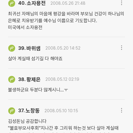
소자용전
40.
2008.05.26 21:48
최귀선 자매님의 마음에 평강을 바라며 부모님 건강이 하나님의
은혜로 치유받기를 예수님 이름으로 기도합니다.
미국에서 소자용전
바위샘
39.
2008.05.20 14:52
살아 계실때 섬기길 다 해야죠
황제은
38.
2008.05.12 02:19
불생하군요 두분다 않계시니...ㅜ
노창동
37.
2008.05.10 10:15
김성돈님 공감합니다
"불효부모사후회"지나간 후 그리워 하는것 보다 살아 계실때