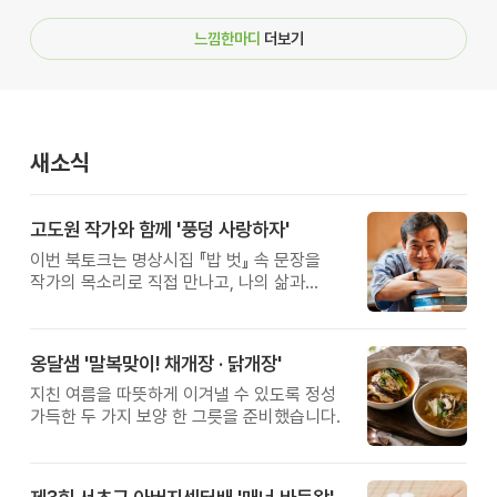
느낌한마디
더보기
새소식
고도원 작가와 함께 '풍덩 사랑하자'
이번 북토크는 명상시집 『밥 벗』 속 문장을
작가의 목소리로 직접 만나고, 나의 삶과
관계를 잠시 돌아보는 시간입니다.
옹달샘 '말복맞이! 채개장 · 닭개장'
지친 여름을 따뜻하게 이겨낼 수 있도록 정성
가득한 두 가지 보양 한 그릇을 준비했습니다.