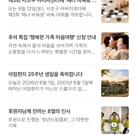
제3회 서초구 아버지센터배 '매너 바둑왕' 대회
오는 9월 12일(토), 서초구 아버지센터배
제3회 '매너 바둑왕' 바둑 대회를 개최합니다.
추석 특집 '행복한 가족 마음여행' 신청 안내
자연 속에서 몸과 마음을 쉬어가며 가족의
소중함을 다시 느껴보는 특별한 시간을 준비해
보세요.
아침편지 25주년 생일을 축하합니다
오늘은 2026년 8월 1일, 2001년 8월 1일에
태어난 아침편지가 어느덧 스물다섯 살,
늠름한 청년이 되었습니다.
후원자님께 전하는 8월의 인사
후원으로 진행된 ‘청년드림캠프’, 그 따뜻한
기록