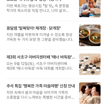
이번 북토크는 명상시집 『밥 벗』 속 문장을
작가의 목소리로 직접 만나고, 나의 삶과
관계를 잠시 돌아보는 시간입니다.
옹달샘 '말복맞이! 채개장 · 닭개장'
지친 여름을 따뜻하게 이겨낼 수 있도록 정성
가득한 두 가지 보양 한 그릇을 준비했습니다.
제3회 서초구 아버지센터배 '매너 바둑왕' 대회
오는 9월 12일(토), 서초구 아버지센터배
제3회 '매너 바둑왕' 바둑 대회를 개최합니다.
추석 특집 '행복한 가족 마음여행' 신청 안내
자연 속에서 몸과 마음을 쉬어가며 가족의
소중함을 다시 느껴보는 특별한 시간을 준비해
보세요.