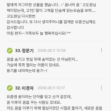
딸에게 자그마한 선물을 했습니다. ~' 꿈너머 꿈 ' 고도원님
책이었는데, 고1인 딸이 그책을 단숨에 읽는모습을 보며....
고도원님 다시한번
감사드립니다. 또 다시 생각주머니를 잃깨운 모종건님께도
감사합니다
아침 편지ㅡ가족모두 늘 행복하십시요! ^^
정문기
33.
2008.08.11 10:59
꿈을 숨기고 현실 뒤에 숨어있는 건 아닐런지...
가슴에 콕콕 찔리는 아픔이 있네요.
용기를 내야하는데 용기~!
이경자
32.
2008.08.11 10:17
요즘엔 꿈이라는 단어를 잊고 산거 같은데,
꿈 이후의 꿈을 꾸는 사람도 있네요.
저도 꿈을 이루기 위해 열심이었던 시절로 돌아가, 새로운 꿈을