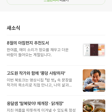
새소식
8월의 아침편지 추천도서
한여름, 매미 소리가 정오를 채우고 더운
바람이 들어오는 계절입니다.
고도원 작가와 함께 '풍덩 사랑하자'
이번 북토크는 명상시집 『밥 벗』 속 문장을
작가의 목소리로 직접 만나고, 나의 삶과
관계를 잠시 돌아보는 시간입니다.
옹달샘 '말복맞이! 채개장 · 닭개장'
지친 여름을 따뜻하게 이겨낼 수 있도록 정성