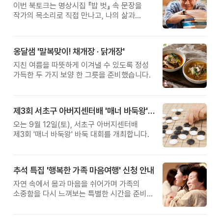
이번 북토크는 명상시집 『밥 벗』 속 문장을
작가의 목소리로 직접 만나고, 나의 삶과
관계를 잠시 돌아보는 시간입니다.
옹달샘 '말복맞이! 채개장 · 닭개장'
지친 여름을 따뜻하게 이겨낼 수 있도록 정성
가득한 두 가지 보양 한 그릇을 준비했습니다.
제3회 서초구 아버지센터배 '매너 바둑왕' 대회
오는 9월 12일(토), 서초구 아버지센터배
제3회 '매너 바둑왕' 바둑 대회를 개최합니다.
추석 특집 '행복한 가족 마음여행' 신청 안내
자연 속에서 몸과 마음을 쉬어가며 가족의
소중함을 다시 느껴보는 특별한 시간을 준비해
보세요.