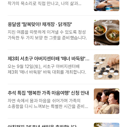
작가의 목소리로 직접 만나고, 나의 삶과
관계를 잠시 돌아보는 시간입니다.
옹달샘 '말복맞이! 채개장 · 닭개장'
지친 여름을 따뜻하게 이겨낼 수 있도록 정성
가득한 두 가지 보양 한 그릇을 준비했습니다.
제3회 서초구 아버지센터배 '매너 바둑왕' 대회
오는 9월 12일(토), 서초구 아버지센터배
제3회 '매너 바둑왕' 바둑 대회를 개최합니다.
추석 특집 '행복한 가족 마음여행' 신청 안내
자연 속에서 몸과 마음을 쉬어가며 가족의
소중함을 다시 느껴보는 특별한 시간을 준비해
보세요.