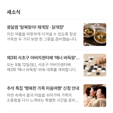
새소식
옹달샘 '말복맞이! 채개장 · 닭개장'
지친 여름을 따뜻하게 이겨낼 수 있도록 정성
가득한 두 가지 보양 한 그릇을 준비했습니다.
제3회 서초구 아버지센터배 '매너 바둑왕' 대회
오는 9월 12일(토), 서초구 아버지센터배
제3회 '매너 바둑왕' 바둑 대회를 개최합니다.
추석 특집 '행복한 가족 마음여행' 신청 안내
자연 속에서 몸과 마음을 쉬어가며 가족의
소중함을 다시 느껴보는 특별한 시간을 준비해
보세요.