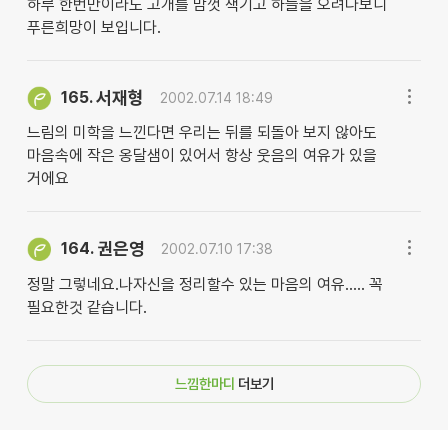
하루 한번만이라도 고개를 맘껏 잭기고 하늘을 오려다보니
푸른희망이 보입니다.
서재형
165.
2002.07.14 18:49
느림의 미학을 느낀다면 우리는 뒤를 되돌아 보지 않아도
마음속에 작은 옹달샘이 있어서 항상 웃음의 여유가 있을
거에요
권은영
164.
2002.07.10 17:38
정말 그렇네요.나자신을 정리할수 있는 마음의 여유..... 꼭
필요한것 같습니다.
느낌한마디
더보기