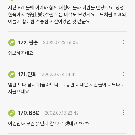
지난 8/1 둘째 아이와 함께 대청에 올라 바람을 만났지요..정성
한쪽에서 "樂山樂水"란 작은 비석도 보았지요... 모처럼 아빠와
아들이 함께한 소중한 시간이었던 것 같군요..
썬숫
172.
2002.07.29 18:08
행보해지네요
인화
171.
2002.07.24 14:41
앞만 보다 잠시 뒤돌아보니...그동안 지내온 시간들이 너무나도
서글프네요...
BBQ
170.
2002.07.18 22:42
이건진짜 무슨 뜻인지 잘 모르 겠네요?????