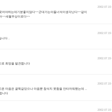
2002.07.15 
웃어야하는데기분좋지않다~~군대가는아들너석이생각난다~~같이
아~~새월무상이로다~~
2002.07.15 
습니다．
2002.07.15 
지로 희망을 발견합니다
2002.07.15 
고픈 마음은 굴뚝같았으나 마음뿐 참석치 못함을 안타까워했는데 ...
사합니다
2002.07.15 