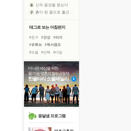
신의 음성을 듣는다
흙이 된 몸으로 출근하는 여자
극과 극의 양 끝단
내가 '나다움'을 찾는 길
태그로 보는 아침편지
피해 갈 수 없는 사건들
#친구
#건강
#리더
처음 손을 잡았던 날
#유튜브
#독서캠프
꿈이 실제가 되는 것
#도움
#선택
#다짐
'말 타는 법'을 먼저
#경험
#바이러스
#사람
아픈 아버지를 위한 공간 설계
#명상
#희망
#위기
더 나은 세상을 위한
졸업식 사진을 보며
몸·마음·영혼의 힐링공동체
#링컨학교
#나눔
#계획
극심한 변비, 어깨결림, 수면 장애
한울타리 소울패밀리
#아이들
#비전캠프
보고 싶은 어머니
#독서
#극복
#삶
마음이 멈춰 버린 곳
#면역력
#힐링
유년 시절의 부산 영도 바다
못된 꼰대들
희망이란
옹달샘 프로그램
'모른다'는 것