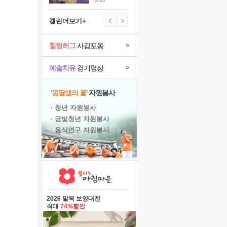
캘린더보기+
힐링허그
사감포옹
>
예술치유
걷기명상
>
'옹달샘의 꽃'
자원봉사
· 청년 자원봉사
· 금빛청년 자원봉사
· 음식연구 자원봉사
2026 말복 보양대전
최대
74%할인