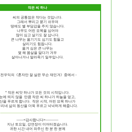
작은 씨 하나
씨의 공통점은 작다는 것입니다.
그래서 뿌리고 묻기 쉬우며
땅에도 별 부담감을 주지 않습니다.
나무도 어린 묘목을 심어야
많이 심고 살기도 잘 삽니다.
큰 나무는 옮기기도 심기도 힘들고
살리기도 힘듭니다.
옮겨 심은 큰 나무는
몇 해 몸살을 앓다가 겨우
살아나거나 말라죽기 일쑤입니다.
- 전우익의《혼자만 잘 살믄 무슨 재민겨》중에서 -
* 작은 씨앗 하나가 모든 것의 시작입니다.
눈에 띄지 않을 만큼 작은 씨 하나가 하늘을 덮고,
산을 푸르게 합니다. 작은 시작, 어린 묘목 하나가
우리네 삶의 동산을 더욱 푸르고 넉넉하게 해줍니다.
------<감사합니다>-----------
지난 토요일, 강연장이 미어터졌습니다.
귀한 시간 내어 와주신 한 분 한 분께