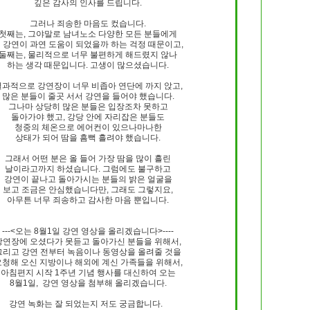
깊은 감사의 인사를 드립니다.
그러나 죄송한 마음도 컸습니다.
9/
첫째는, 그야말로 남녀노소 다양한 모든 분들에게
 강연이 과연 도움이 되었을까 하는 걱정 때문이고,
둘째는, 물리적으로 너무 불편하게 해드렸지 않나
스
하는 생각 때문입니다. 고생이 많으셨습니다.
10
결과적으로 강연장이 너무 비좁아 연단에 까지 앉고,
많은 분들이 줄곳 서서 강연을 들어야 했습니다.
크
그나마 상당히 많은 분들은 입장조차 못하고
돌아가야 했고, 강당 안에 자리잡은 분들도
10
청중의 체온으로 에어컨이 있으나마나한
상태가 되어 땀을 흠뻑 흘려야 했습니다.
1
그래서 어떤 분은 올 들어 가장 땀을 많이 흘린
10
날이라고까지 하셨습니다. 그럼에도 불구하고
강연이 끝나고 돌아가시는 분들의 밝은 얼굴을
보고 조금은 안심했습니다만, 그래도 그렇지요,
아무튼 너무 죄송하고 감사한 마음 뿐입니다.
11
---<오는 8월1일 강연 영상을 올리겠습니다>----
강연장에 오셨다가 못듣고 돌아가신 분들을 위해서,
크
그리고 강연 전부터 녹음이나 동영상을 올려줄 것을
12
요청해 오신 지방이나 해외에 계신 가족들을 위해서,
아침편지 시작 1주년 기념 행사를 대신하여 오는
8월1일, 강연 영상을 첨부해 올리겠습니다.
강연 녹화는 잘 되었는지 저도 궁금합니다.