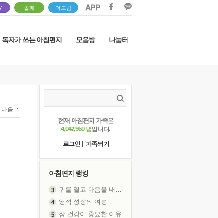
V
솔패
더드림
독자가 쓰는 아침편지
모음방
나눔터
|
|
다음
현재 아침편지 가족은
4,042,960 명
입니다.
로그인
|
가족되기
아침편지 랭킹
귀를 열고 마음을 내어주고
영적 성장의 여정
장 건강이 중요한 이유