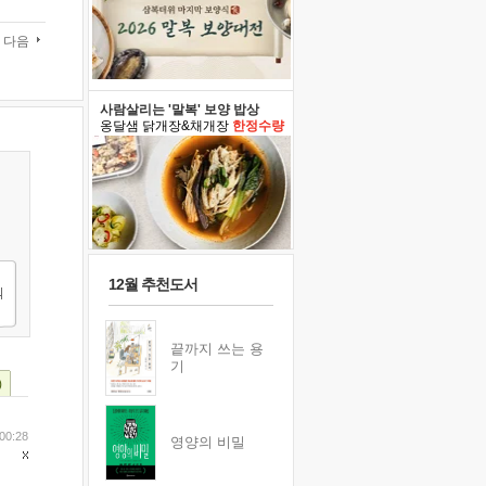
다음
사람살리는 '말복' 보양 밥상
옹달샘 닭개장&채개장
한정수량
12월 추천도서
끝까지 쓰는 용
기
)
00:28
영양의 비밀