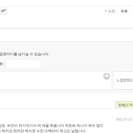
목록
이전
낌한마디를 남기실 수 있습니다.
 :
전체
(176
2002.07.15 
님은. 씨앗이 여기저기서 막 싹을 튀움니다.작은씨 하나가 썩지 않으
 하지요,하지만 썩으면 수만,수백만이 먹고도 넘침니다