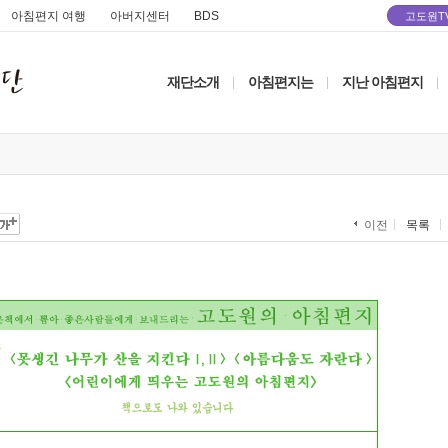
아침편지 여행
아버지센터
BDS
고도원T
재단소개
아침편지는
지난 아침편지
|
|
|
목록
이전