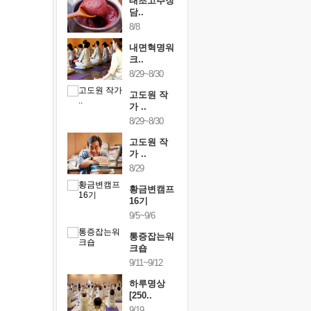
행복한가족
태초고추장
행복한가
여행
담..
여행
24~9/26
8/8
9/24~9/26
건강명상법
내면혁명워
건강명상
..
크..
스..
/9~10/10
8/29~8/30
10/9~10/10
내면혁명워
고도원 작
내면혁명
..
가 ..
크..
/17~10/18
8/29~8/30
10/17~10/18
황금변캠프
고도원 작
황금변캠
7기
가 ..
17기
/30~10/31
8/29
10/30~10/31
통증잡는워
황금변캠프
통증잡는
크숍
16기
크숍
/7~11/8
9/5~9/6
11/7~11/8
내면혁명워
통증잡는워
내면혁명
..
크숍
크..
/12~12/13
9/11~9/12
12/12~12/13
하루명상
[250..
9/19