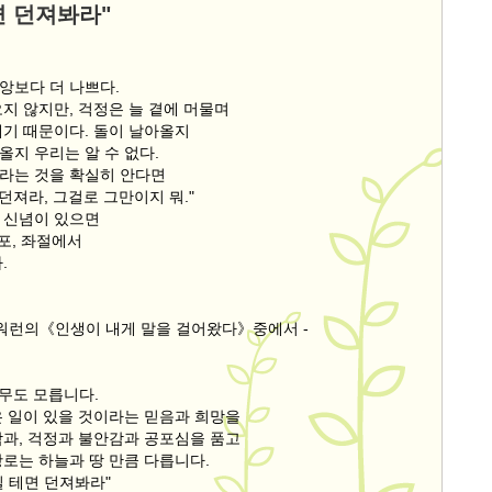
면 던져봐라"
앙보다 더 나쁘다.
지 않지만, 걱정은 늘 곁에 머물며
빼기 때문이다. 돌이 날아올지
올지 우리는 알 수 없다.
라는 것을 확실히 안다면
"던져라, 그걸로 그만이지 뭐."
 신념이 있으면
공포, 좌절에서
.
스워런의《인생이 내게 말을 걸어왔다》중에서 -
아무도 모릅니다.
은 일이 있을 것이라는 믿음과 희망을
람과, 걱정과 불안감과 공포심을 품고
항로는 하늘과 땅 만큼 다릅니다.
질 테면 던져봐라"