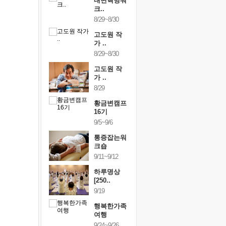
건강명상법
내면혁명워
건강명상
..
크..
스..
/9~10/10
8/29~8/30
10/9~10/10
내면혁명워
고도원 작
내면혁명
..
가 ..
크..
/17~10/18
8/29~8/30
10/17~10/18
황금변캠프
고도원 작
황금변캠
7기
가 ..
17기
/30~10/31
8/29
10/30~10/31
통증잡는워
황금변캠프
통증잡는
크숍
16기
크숍
/7~11/8
9/5~9/6
11/7~11/8
내면혁명워
통증잡는워
내면혁명
..
크숍
크..
/12~12/13
9/11~9/12
12/12~12/13
하루명상
[250..
9/19
행복한가족
여행
9/24~9/26