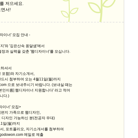
를 저으세요.
스
으면서!
10
크
10
디자이너' 모집 안내 -
지'와 '깊은산속 옹달샘'에서
1
열정과 실력을 갖춘 '웹디자이너'를 모십니다.
10
고하셔서
 포함)와 자기소개서,
11
반드시 첨부하여 오는 4월11일(월)까지
n.com 으로 보내주시기 바랍니다. (보내실 때는
크
[본인이름] 웹디자이너 지원합니다' 라고 적어
12
니다.)
자이너' 모집>
아침편지 가족으로 웹디자인,
 가능하신 분(전공자 우대)
월11일(월)까지
이력서, 포트폴리오, 자기소개서를 첨부하여
won.com 메일로 제출