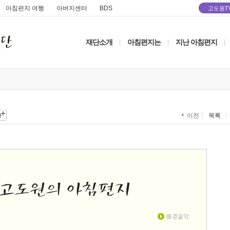
아침편지 여행
아버지센터
BDS
고도원T
재단소개
아침편지는
지난 아침편지
|
|
|
목록
이전