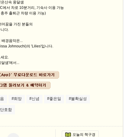
 깊은산속 옹달샘
 차로 10분거리, 기숙사 이용 가능
 출퇴근 차량 이용 가능)
너머꿈을 가진 분들의
니다.
 배경음악은...
a Johnouchi)의 'Lilies'입니다.
세요.
달샘'에서...
믿음
#희망
#신념
#좋은일
#불확실성
#단호함
오늘의 책구경