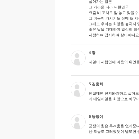
살아가는 일본
그 가까운 나라 대한민국
요즘 비 조차도 맘 놓고 맞을수
그 여운이 가시기도 전에 또 
그래도 우리는 희망을 놓치지 
좋은 날을 기대하며 열심히 최
사랑하며 감사하며 살아야지요
4 뿡
내일이 시험인데 마음의 위안
5 김용희
던질테면 던져봐라하고 살아보
에 매일매일을 희망으로 바꾸어
6 뚱땡이
긍정의 힘은 두려움을 없애준
난 오늘도 그러했듯이 낼또한 