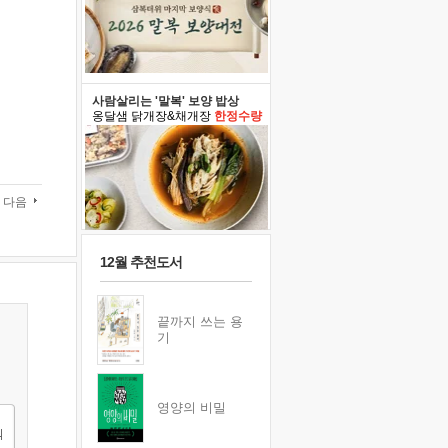
사람살리는 '말복' 보양 밥상
옹달샘 닭개장&채개장
한정수량
다음
12월 추천도서
끝까지 쓰는 용
기
영양의 비밀