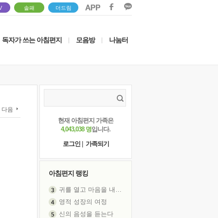
V
솔패
더드림
독자가 쓰는 아침편지
모음방
나눔터
|
|
다음
현재 아침편지 가족은
4,043,038 명
입니다.
로그인
|
가족되기
아침편지 랭킹
귀를 열고 마음을 내어주고
영적 성장의 여정
신의 음성을 듣는다