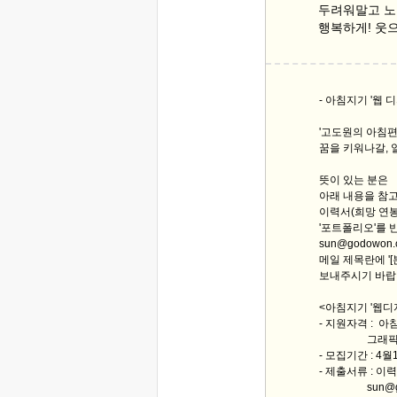
두려워말고 노
행복하게! 웃
- 아침지기 '웹 
'고도원의 아침편
꿈을 키워나갈, 
뜻이 있는 분은
아래 내용을 참
이력서(희망 연봉
'포트폴리오'를 
sun@godowo
메일 제목란에 '
보내주시기 바랍
<아침지기 '웹디
- 지원자격 : 
그래픽 디자인
- 모집기간 : 4
- 제출서류 : 
sun@godo