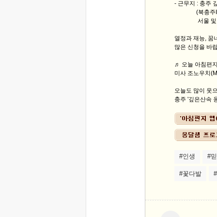
- 근무지 : 충주
(북충주IC에서
서울 및 충주
열정과 재능, 꿈
많은 신청을 바랍
♬ 오늘 아침편지
미사 조노우치(Miss
오늘도 많이 웃으
충주 '깊은산속 옹
#인생
#
#꽃다발