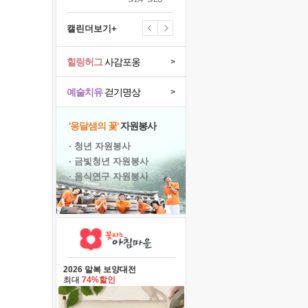
캘린더보기+
힐링허그
사감포옹
>
예술치유
걷기명상
>
'옹달샘의 꽃'
자원봉사
· 청년 자원봉사
· 금빛청년 자원봉사
· 음식연구 자원봉사
2026 말복 보양대전
최대
74%할인