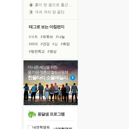
흙이 된 몸으로 출근하는 여자
극과 극의 양 끝단
내가 '나다움'을 찾는 길
피해 갈 수 없는 사건들
태그로 보는 아침편지
처음 손을 잡았던 날
#계획
#유튜브
#나눔
꿈이 실제가 되는 것
#리더
#건강
#삶
#희망
'말 타는 법'을 먼저
#링컨학교
#명상
졸업식 사진을 보며
#아이들
#독서
#도움
극심한 변비, 어깨결림, 수면 장애
#바이러스
#위기
더 나은 세상을 위한
아픈 아버지를 위한 공간 설계
몸·마음·영혼의 힐링공동체
#면역력
#독서캠프
슬럼프
한울타리 소울패밀리
#친구
#다짐
#선택
보고 싶은 어머니
#힐링
#극복
#사람
유년 시절의 부산 영도 바다
#비전캠프
#경험
못된 꼰대들
너무 황홀한 꽃들이여!
희망이란
옹달샘 프로그램
'모른다'는 것