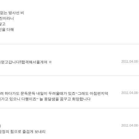
 없는 방사선 비
지진이라니
말고
선을 다해
2011.04.08
을얻고갑니다!!합격해서올게여 ㅎ
2011.04.08
려 하다가도 문득문득 내일이 두려울때가 있죠~그래도 아침편지덕
가고 있으니 다행이죠~ 늘 옹달샘을 꿈꾸고 희망합니다
2011.04.08
다
긍정의 힘으로 즐겁게 보내리