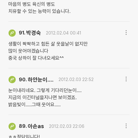
마음의 병도 육신의 병도
치유할 수 있는 능력이 있습니다.
박경숙
91.
2012.02.04 00:41
생활이 팍팍하고 힘든 삶 웃을날이 없지만
많이 웃어야겠습니다
중국 상하이 잘 다녀오세요^^
하얀눈이....
90.
2012.02.03 22:52
눈이내리네요. 그렇게 기다리던눈이....
지금의 이긴터널을지나면 보이겠죠.
밝음빛이.....그때 웃어요.....
아손as
89.
2012.02.03 22:06
ㅎㅎ정답입니다!