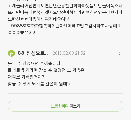
고개돌려아침편지보면만면춘광찬란하하하웃음도만들어폭소터
뜨리면더욱더행복하겠지요당신이함께라면썽하던옆구리빈자리
도따신ㅎㅎ마음이느껴지네요여보
~9988호호하하행복하게살아요헤헤고맙고감사하고사랑해요
ㅇㅇㅇ♥^^ㅎㅎ
진정으로..
88.
2012.02.03 21:52
웃을 수 있었으면 좋겠습니다..
들썩들썩 거리며 감출 수 없었던 그 기쁨은
어디로 가버린건지?
찾을 수 있게 되기를 간절히 원해요
느낌한마디
더보기