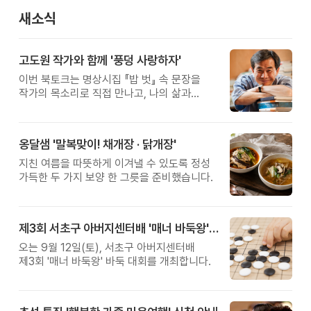
새소식
고도원 작가와 함께 '풍덩 사랑하자'
이번 북토크는 명상시집 『밥 벗』 속 문장을
작가의 목소리로 직접 만나고, 나의 삶과
관계를 잠시 돌아보는 시간입니다.
옹달샘 '말복맞이! 채개장 · 닭개장'
지친 여름을 따뜻하게 이겨낼 수 있도록 정성
가득한 두 가지 보양 한 그릇을 준비했습니다.
제3회 서초구 아버지센터배 '매너 바둑왕' 대회
오는 9월 12일(토), 서초구 아버지센터배
제3회 '매너 바둑왕' 바둑 대회를 개최합니다.