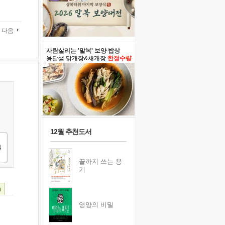
다음
사람살리는 '말복' 보양 밥상
옹달샘 닭개장&채개장
한정수량
12월 추천도서
끝까지 쓰는 용
기
)
영양의 비밀