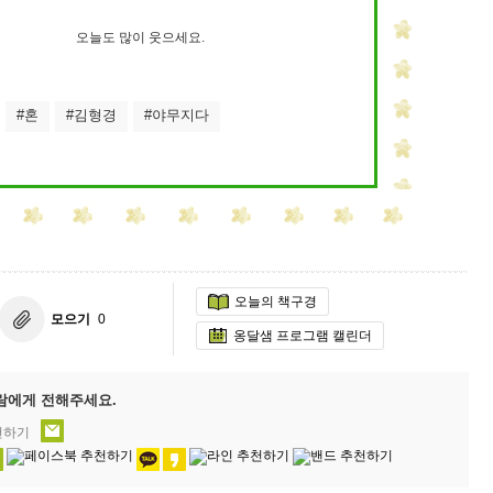
오늘도 많이 웃으세요.
#혼
#김형경
#야무지다
오늘의 책구경
모으기
0
옹달샘 프로그램 캘린더
람에게 전해주세요.
천하기