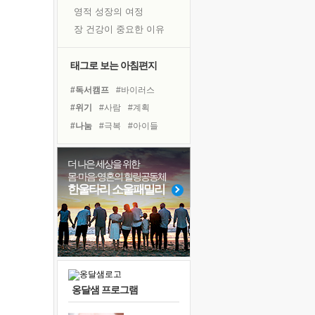
영적 성장의 여정
장 건강이 중요한 이유
신의 음성을 듣는다
흙이 된 몸으로 출근하는 여자
태그로 보는 아침편지
극과 극의 양 끝단
#독서캠프
#바이러스
내가 '나다움'을 찾는 길
#위기
#사람
#계획
피해 갈 수 없는 사건들
#나눔
#극복
#아이들
처음 손을 잡았던 날
#건강
#도움
#비전캠프
꿈이 실제가 되는 것
#면역력
#다짐
#유튜브
더 나은 세상을 위한
'말 타는 법'을 먼저
몸·마음·영혼의 힐링공동체
#경험
#리더
#명상
#삶
아픈 아버지를 위한 공간 설계
한울타리 소울패밀리
#선택
#힐링
#독서
졸업식 사진을 보며
#친구
#희망
#링컨학교
극심한 변비, 어깨결림, 수면 장애
보고 싶은 어머니
마음이 멈춰 버린 곳
유년 시절의 부산 영도 바다
옹달샘 프로그램
못된 꼰대들