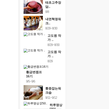
태초고추장
담..
8/8
내면혁명워
크..
8/29~8/30
고도원 작
가 ..
8/29~8/30
고도원 작
가 ..
8/29
황금변캠프
16기
9/5~9/6
통증잡는워
크숍
9/11~9/12
하루명상