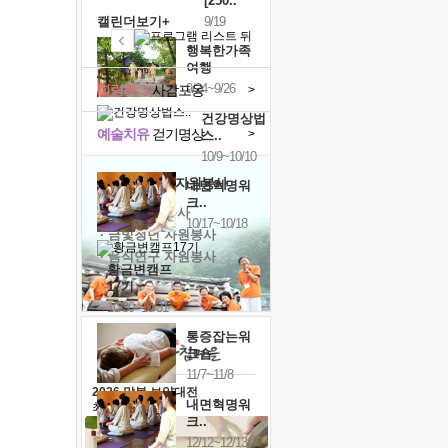
[250..
캘린더보기+
9/19
행복한가족
여행
9/24~9/26
힐링허그
사감포옹
>
건강명상법
예술치유
걷기명상
>
스..
10/9~10/10
'옹달샘의 꽃'
자원봉사
내면혁명워
크..
· 청년 자원봉사
10/17~10/18
· 금빛청년 자원봉사
· 음식연구 자원봉사
황금변캠프
17기
10/30~10/31
통증잡는워
크숍
11/7~11/8
2026 말복 보양대전
내면혁명워
최대
74%할인
크..
12/12~12/13