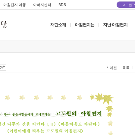
아침편지 여행
아버지센터
BDS
고도원T
재단소개
아침편지는
지난 아침편지
|
|
|
목록
이전