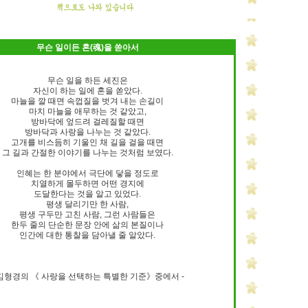
무슨 일이든 혼(魂)을 쏟아서
무슨 일을 하든 세진은
자신이 하는 일에 혼을 쏟았다.
마늘을 깔 때면 속껍질을 벗겨 내는 손길이
마치 마늘을 애무하는 것 같았고,
방바닥에 엎드려 걸레질할 때면
방바닥과 사랑을 나누는 것 같았다.
고개를 비스듬히 기울인 채 길을 걸을 때면
그 길과 간절한 이야기를 나누는 것처럼 보였다.
인혜는 한 분야에서 극단에 닿을 정도로
치열하게 몰두하면 어떤 경지에
도달한다는 것을 알고 있었다.
평생 달리기만 한 사람,
평생 구두만 고친 사람, 그런 사람들은
한두 줄의 단순한 문장 안에 삶의 본질이나
인간에 대한 통찰을 담아낼 줄 알았다.
 김형경의 《 사랑을 선택하는 특별한 기준》중에서 -