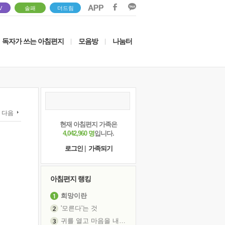
V
솔패
더드림
독자가 쓰는 아침편지
모음방
나눔터
|
|
다음
현재 아침편지 가족은
4,042,960 명
입니다.
로그인
|
가족되기
아침편지 랭킹
희망이란
'모른다'는 것
귀를 열고 마음을 내어주고