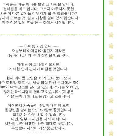
* 까놓은 마늘 하나를 보면 그 사람을 압니다.
걸레질을 봐도 압니다. 그조차 야무지지 못한
사람이 다른 일인들 야무지게 할 수 있겠습니까?
경지에 오르는 것, 결코 거창한 일에 있지 않습니다.
아주 작은 일에 혼을 쏟는 것에서 시작됩니다.
---- 아마동 가입 안내 -----
오늘부터 아마동(아침편지 마라톤
동아리) 1기의 추가 신청을 받습니다.
아래 신청 코너에 적으시면,
자세한 안내 편지가 배달될 것입니다.
현재 아마동 모임은, 비가 오나 눈이 오나
매주 토요일 오후 4시 서울 잠실 탄천 둔치에서 모여
7km와 4km 코스를 달리고 있으며, 적게는 5~60명,
많게는 5~6백명이 달리고 있습니다. (지방은
작은 동아리 형태로 운영되고 있습니다)
아침편지 가족들이 주말마다 함께 모여
한강변을 달리는 맛, 그야말로 꿀맛입니다.
달리기는 아무나 할 수 있습니다.
다만, 일부러 시간을 내서 하셔야지
시간이 나면 하겠다, 하면 절대로 못합니다.
무엇보다 시작이 가장 중요합니다.
-------------------