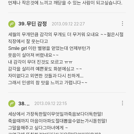
언제나 작은것에 느끼고 깨닫을 수 있는 사람이 되고싶습니다.
무딘 감정
39.
2013.09.12 22:27
세월의 무개만큼 감각의 무개도 더 무거워 오내요 ~~젊은시절
직장에서 잘 웃는다고
Smile girl 이란 별명을 얻었는대 언제부턴가
웃음이 살아져 버렸내요~~
내 감각이 무뎌 진것도 모르고 ㅠㅠ
감각을 살리려 예쁜꽃도 화분에심고 ~~
자미없다고 외면한 것들과 다시 친하게...
그래서 인생의 참 맛을 느끼고 가렵니다~~
..
38.
2013.09.12 22:15
세상에서 가장독한말이무엇일까죽음보다더독한말!
죽을때까지 마음이아파도절대뽑을수없는가시돋힌말!
그말을해주고 싶다그마녀에게 ~