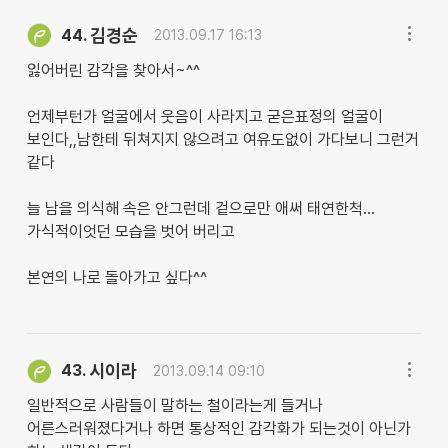
김경순
44.
2013.09.17 16:13
잃어버린 감각을 찾아서~^^
언제부턴가 얼굴에서 웃음이 사라지고 굳은표정의 얼굴이
보인다,,남한테 뒤쳐지지 않으려고 여유도없이 가다보니 그런거
같다
늘 남을 의식해 속은 안그런데 겉으로만 애써 태연한척...
가식적이엇던 모습을 벗어 버리고
본연의 나로 돌아가고 싶다^^
시이라
43.
2013.09.14 09:10
일반적으로 사람들이 말하는 철이라는게 들거나
어른스러워졌다거나 하면 통상적인 감각화가 되는것이 아닌가