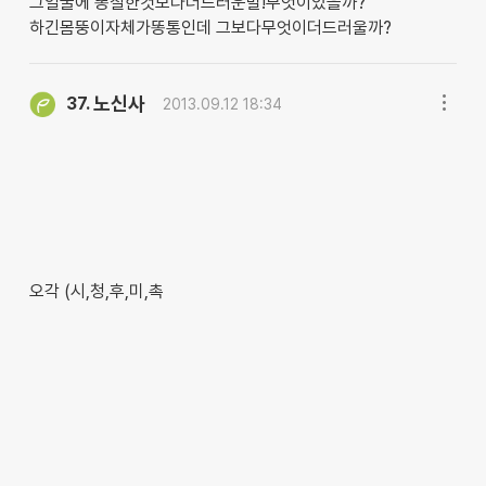
그얼굴에 똥칠한것보다더드러운말!무엇이있을까?
하긴몸뚱이자체가똥통인데 그보다무엇이더드러울까?
노신사
37.
2013.09.12 18:34
오각 (시,청,후,미,촉