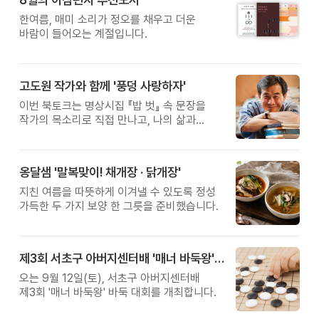
한여름, 매미 소리가 정오를 채우고 더운
바람이 들어오는 계절입니다.
고도원 작가와 함께 '풍덩 사랑하자'
이번 북토크는 명상시집 『밥 벗』 속 문장을
작가의 목소리로 직접 만나고, 나의 삶과
관계를 잠시 돌아보는 시간입니다.
옹달샘 '말복맞이! 채개장 · 닭개장'
지친 여름을 따뜻하게 이겨낼 수 있도록 정성
가득한 두 가지 보양 한 그릇을 준비했습니다.
제3회 서초구 아버지센터배 '매너 바둑왕' 대회
오는 9월 12일(토), 서초구 아버지센터배
제3회 '매너 바둑왕' 바둑 대회를 개최합니다.