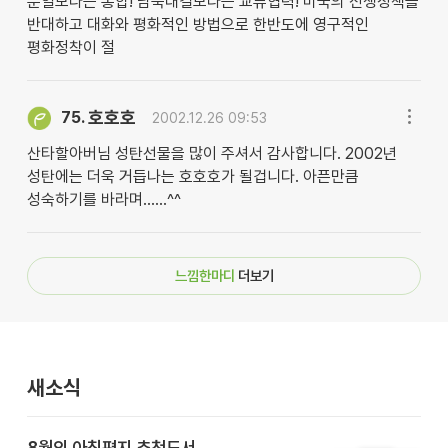
분열보다는 통합! 남북대결보다는 교류협력! 미국의 전쟁정책을
반대하고 대화와 평화적인 방법으로 한반도에 영구적인
평화정착이 절
호호호
75.
2002.12.26 09:53
산타할아버님 성탄선물을 많이 주셔서 감사합니다. 2002년
성탄에는 더욱 거듭나는 호호호가 될겁니다. 아픈만큼
성숙하기를 바라며......^^
느낌한마디
더보기
새소식
8월의 아침편지 추천도서