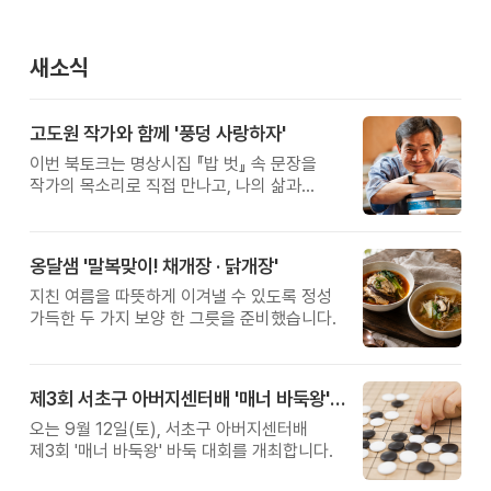
새소식
고도원 작가와 함께 '풍덩 사랑하자'
이번 북토크는 명상시집 『밥 벗』 속 문장을
작가의 목소리로 직접 만나고, 나의 삶과
관계를 잠시 돌아보는 시간입니다.
옹달샘 '말복맞이! 채개장 · 닭개장'
지친 여름을 따뜻하게 이겨낼 수 있도록 정성
가득한 두 가지 보양 한 그릇을 준비했습니다.
제3회 서초구 아버지센터배 '매너 바둑왕' 대회
오는 9월 12일(토), 서초구 아버지센터배
제3회 '매너 바둑왕' 바둑 대회를 개최합니다.