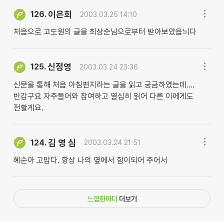
이은희
126.
2003.03.25 14:10
처음으로 고도원의 글을 최상순님으로부터 받아보았읍늬다
신정영
125.
2003.03.24 23:36
신문을 통해 처음 아침편지라는 글을 읽고 궁금하였는데....
반갑구요 자주들어와 참여하고 열심히 읽어 다른 이에게도
전할게요.
김 영 심
124.
2003.03.24 21:51
혜순아 고맙다. 항상 나의 옆에서 힘이되어 주어서
느낌한마디
더보기