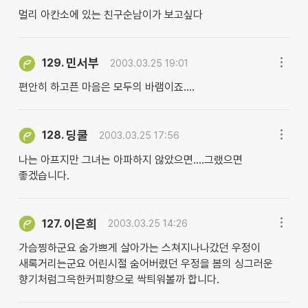
멀리 아칸소에 있는 친구순남이가 보고싶다
민서부
129.
2003.03.25 19:01
편안히 하고픈 마음은 모두의 바램이죠....
딩쿨
128.
2003.03.25 17:56
나는 아프지만 그녀는 아파하지 않았으면....그랬으면
좋겠습니다.
이은희
127.
2003.03.25 14:26
가슴찡하군요 숨가쁘게 살아가는 스쳐지나나갔던 우정이
새록거리는군요 어린시절 숨어버렸던 우정을 봄의 싱그러운
향기처럼그윽한커피향으로 싹틔워볼까 합니다.