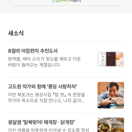
느낌한마디
더보기
새소식
8월의 아침편지 추천도서
한여름, 매미 소리가 정오를 채우고 더운
바람이 들어오는 계절입니다.
고도원 작가와 함께 '풍덩 사랑하자'
이번 북토크는 명상시집 『밥 벗』 속 문장을
작가의 목소리로 직접 만나고, 나의 삶과
관계를 잠시 돌아보는 시간입니다.
옹달샘 '말복맞이! 채개장 · 닭개장'
지친 여름을 따뜻하게 이겨낼 수 있도록 정성