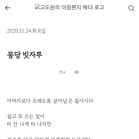
←
2020.11.24.화요일
몽당 빗자루
아버지보다 오래도록 살아남은 몸이시다
쓸고 또 쓰는 일이
티 안 나게 티 나지만