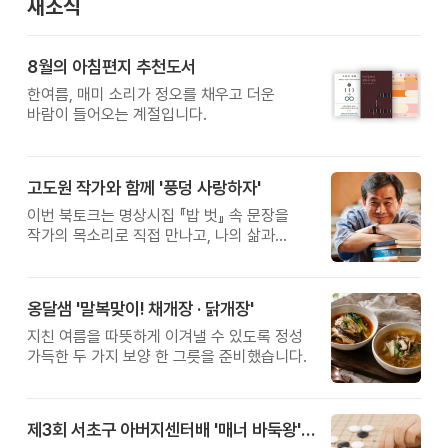
새소식
8월의 아침편지 추천도서
한여름, 매미 소리가 정오를 채우고 더운
바람이 들어오는 계절입니다.
고도원 작가와 함께 '풍덩 사랑하자'
이번 북토크는 명상시집 『밥 벗』 속 문장을
작가의 목소리로 직접 만나고, 나의 삶과
관계를 잠시 돌아보는 시간입니다.
옹달샘 '말복맞이! 채개장 · 닭개장'
지친 여름을 따뜻하게 이겨낼 수 있도록 정성
가득한 두 가지 보양 한 그릇을 준비했습니다.
제3회 서초구 아버지센터배 '매너 바둑왕' 대회