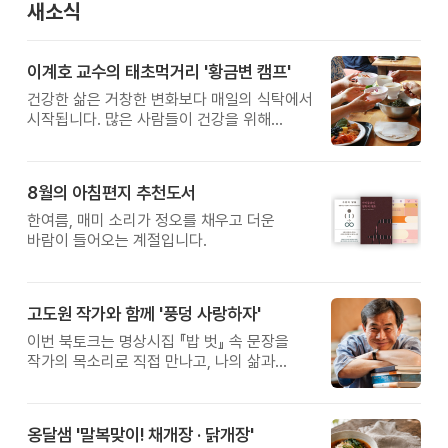
새소식
이계호 교수의 태초먹거리 '황금변 캠프'
건강한 삶은 거창한 변화보다 매일의 식탁에서
시작됩니다. 많은 사람들이 건강을 위해
새로운 방법을 찾지만, 건강한 생활은 작은
습관에서 시작됩니다. 유퀴즈에서 많은 관심을
받은 이계호 교수와 함께하는 태초먹거리
8월의 아침편지 추천도서
황금변 캠프
한여름, 매미 소리가 정오를 채우고 더운
바람이 들어오는 계절입니다.
고도원 작가와 함께 '풍덩 사랑하자'
이번 북토크는 명상시집 『밥 벗』 속 문장을
작가의 목소리로 직접 만나고, 나의 삶과
관계를 잠시 돌아보는 시간입니다.
옹달샘 '말복맞이! 채개장 · 닭개장'