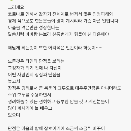
그러게요
코로나로 인해서 값자기 전세계로 번져서 많은 인명피해와
경제 적으로도 힘든분들이 많이 계시리라 가슴 아픈 일입니다
아품을 격은만큼 성장한다는
말씀처럼 비바람 눈보라 천둥번개가 휘몰아 친 다음에야
께닫게 되는것이 또한 어리석은 인간이라 하듯이~~
모든것은 타인의 단점을 보려는
교정자가 되기 전에 나 자신이
어떤 사람인지 장점과 단점을
놓고서
장점은 경려로서 큰 복운의 그릇으로 대우주만큼은 아니더라도
주위 모두를 수용하면서
경려해줄수 있는 겸허하고 풍부한 맘을 갖고 계신분들이
많이 계시기에 늘 배우고
있으며
단점은 마음의 밭에 잡초이기에 조금씩 조금씩 바꾸어