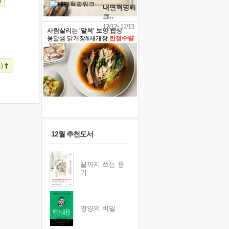
)
내면혁명워
크..
12/12~12/13
사람살리는 '말복' 보양 밥상
옹달샘 닭개장&채개장
한정수량
)
12월 추천도서
끝까지 쓰는 용
기
영양의 비밀