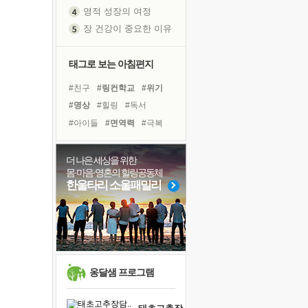
영적 성장의 여정
장 건강이 중요한 이유
신의 음성을 듣는다
흙이 된 몸으로 출근하는 여자
태그로 보는 아침편지
극과 극의 양 끝단
#친구
#링컨학교
#위기
내가 '나다움'을 찾는 길
#명상
#힐링
#독서
피해 갈 수 없는 사건들
#아이들
#면역력
#극복
처음 손을 잡았던 날
#바이러스
#선택
#계획
꿈이 실제가 되는 것
#경험
#다짐
#비전캠프
더 나은 세상을 위한
'말 타는 법'을 먼저
몸·마음·영혼의 힐링공동체
#사람
#리더
#삶
아픈 아버지를 위한 공간 설계
한울타리 소울패밀리
#유튜브
#희망
#건강
졸업식 사진을 보며
#독서캠프
#도움
#나눔
극심한 변비, 어깨결림, 수면 장애
보고 싶은 어머니
마음이 멈춰 버린 곳
유년 시절의 부산 영도 바다
옹달샘 프로그램
못된 꼰대들