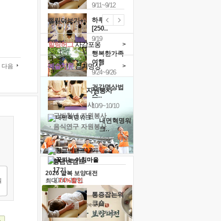
9/11~9/12
하루명상
캘린더보기+
[250..
9/19
힐링허그
사감포옹
>
행복한가족
여행
예술치유
걷기명상
다음
>
9/24~9/26
건강명상법
'옹달샘의 꽃'
자원봉사
스..
· 청년 자원봉사
10/9~10/10
· 금빛청년 자원봉사
내면혁명워
· 음식연구 자원봉사
크..
10/17~10/18
황금변캠프
17기
2026 말복 보양대전
10/30~10/31
최대
74%할인
통증잡는워
크숍
11/7~11/8