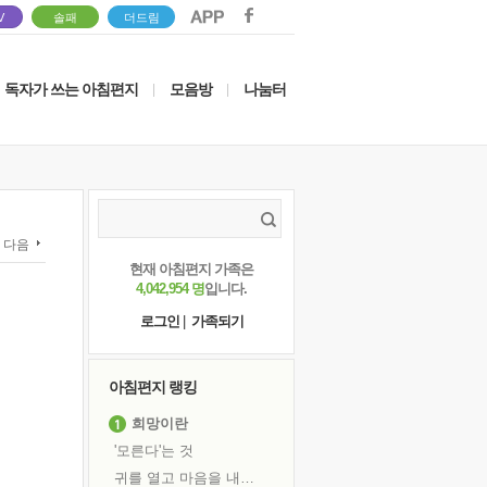
V
솔패
더드림
독자가 쓰는 아침편지
모음방
나눔터
|
|
다음
현재 아침편지 가족은
4,042,954 명
입니다.
로그인
|
가족되기
아침편지 랭킹
희망이란
'모른다'는 것
귀를 열고 마음을 내어주고