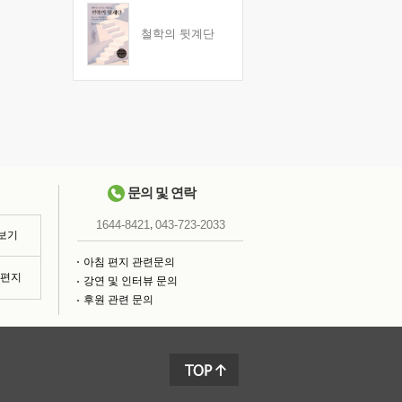
철학의 뒷계단
문의 및 연락
,
1644-8421
043-723-2033
 보기
아침 편지 관련문의
침편지
강연 및 인터뷰 문의
후원 관련 문의