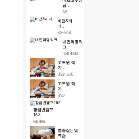
태초고추장
담..
8/8
비전&리
더..
8/8~8/14
내면혁명워
크..
8/29~8/30
고도원 작
가 ..
8/29~8/30
고도원 작
가 ..
8/29
황금변캠프
16기
9/5~9/6
통증잡는워
크숍