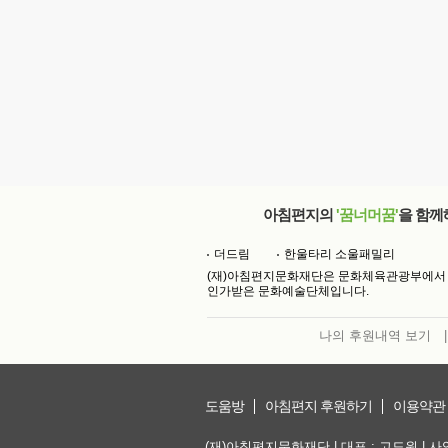
아침편지의
'꿈너머꿈'
을 함께
더드림
한울타리 소울패밀리
(재)아침편지문화재단은 문화체육관광부에서
인가받은 문화예술단체입니다.
나의 후원내역 보기
|
도움방
아침편지 후원하기
이용약관
(재)아침편지문화재단 | 대표 : 고도원 | 사업자