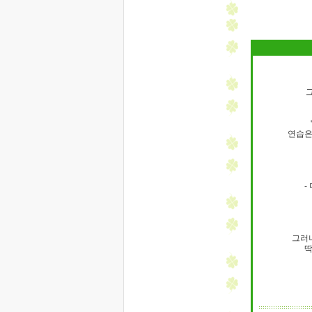
연습은
-
그러나
딱